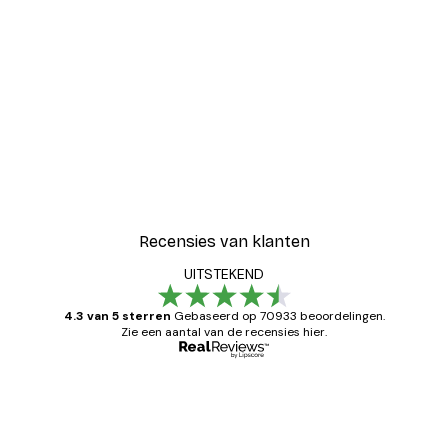
Recensies van klanten
UITSTEKEND
4.3 van 5 sterren
Gebaseerd op 70933 beoordelingen.
Zie een aantal van de recensies hier.
Geverifieerde koper
Recensies
van
Zeer tevreden