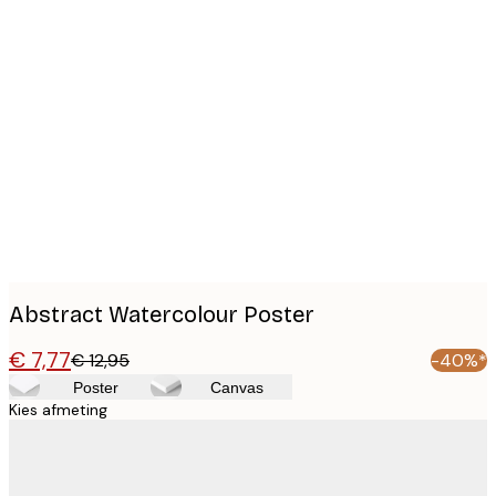
Product
images
Abstract Watercolour Poster
€ 7,77
€ 12,95
-40%*
Poster
Canvas
Kies afmeting