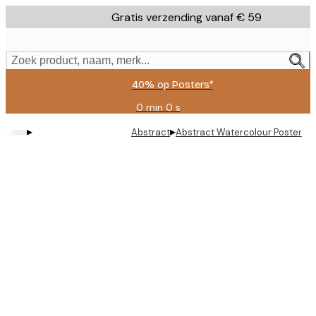
Skip
Gratis verzending vanaf € 59
to
main
content.
Zoek product, naam, merk...
40% op Posters*
0 min
0 s
Geldig
tot:
▸
▸
Abstract
Abstract Watercolour Poster
2026-
08-
09