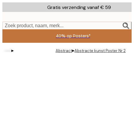
Skip
Gratis verzending vanaf € 59
to
main
content.
Zoek product, naam, merk...
40% op Posters*
▸
▸
Abstract
Abstracte kunst Poster Nr 2