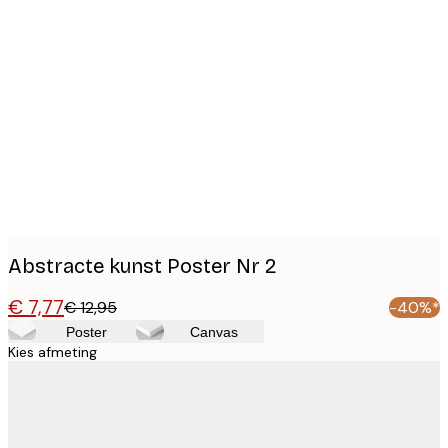
Product
images
Abstracte kunst Poster Nr 2
€ 7,77
€ 12,95
-40%*
Poster
Canvas
Kies afmeting