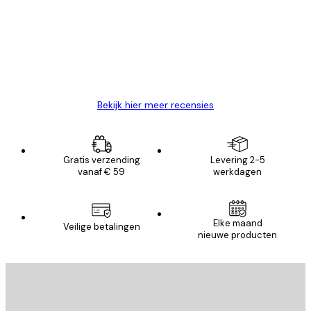
van
Zeer tevreden
klanten
26 mei
Brenda W
Bekijk hier meer recensies
Gratis verzending
Levering 2-5
vanaf € 59
werkdagen
Elke maand
Veilige betalingen
nieuwe producten