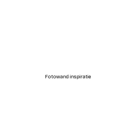
-40%*
uarel Nr 1 Poster
Beige Riet Poster
Vanaf € 7,77
€ 12,95
Fotowand inspiratie