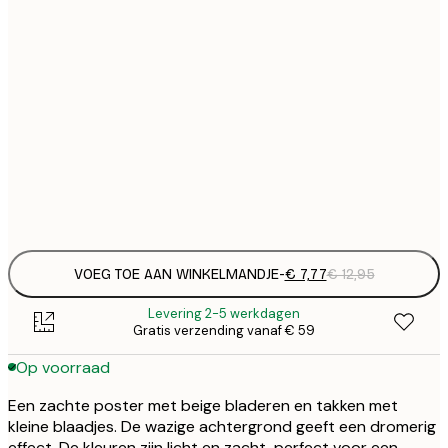
€
21x30 cm
€
€ 
30x40 cm
€
€ 
50x70 cm
€
Frame
options
VOEG TOE AAN WINKELMANDJE
-
€ 7,77
€ 12,95
Levering 2-5 werkdagen
Gratis verzending vanaf € 59
Op voorraad
Een zachte poster met beige bladeren en takken met
kleine blaadjes. De wazige achtergrond geeft een dromerig
effect. De kleuren zijn licht en zacht, perfect voor een