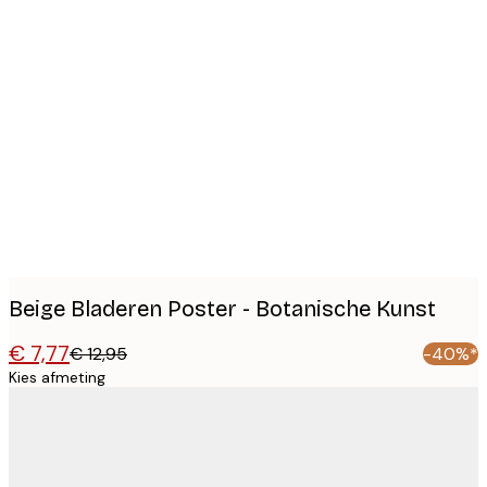
Product
images
Beige Bladeren Poster - Botanische Kunst
€ 7,77
€ 12,95
-40%*
Kies afmeting