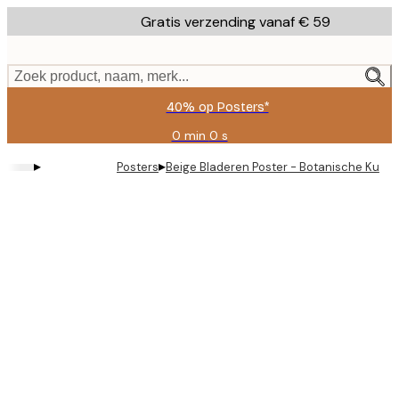
Skip
Gratis verzending vanaf € 59
to
main
content.
Zoek product, naam, merk...
40% op Posters*
0 min
0 s
Geldig
tot:
▸
▸
Posters
Beige Bladeren Poster - Botanische Kunst
2026-
08-
09