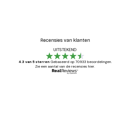
Recensies van klanten
UITSTEKEND
4.3 van 5 sterren
Gebaseerd op 70933 beoordelingen.
Zie een aantal van de recensies hier.
Geverifieerde koper
Recensies
van
Zeer tevreden
klanten
26 mei
Brenda W