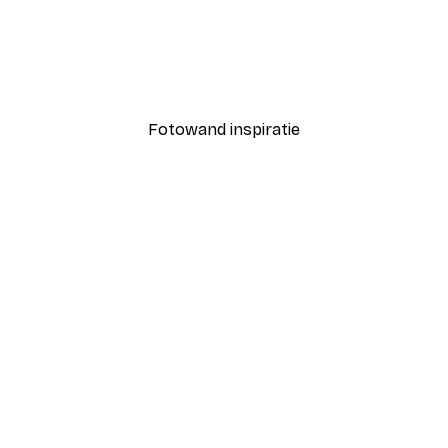
-40%*
Fashion Street Poster
Vanaf € 7,77
€ 12,95
Fotowand inspiratie