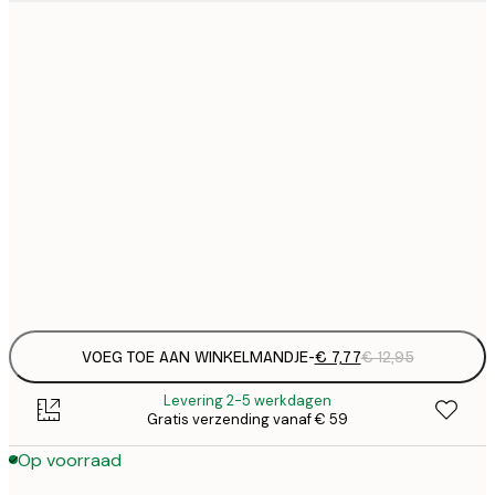
€
21x30 cm
€
€ 
30x40 cm
€
€ 
50x70 cm
€
€ 
70x100 cm
€
Frame
options
VOEG TOE AAN WINKELMANDJE
-
€ 7,77
€ 12,95
Levering 2-5 werkdagen
Gratis verzending vanaf € 59
Op voorraad