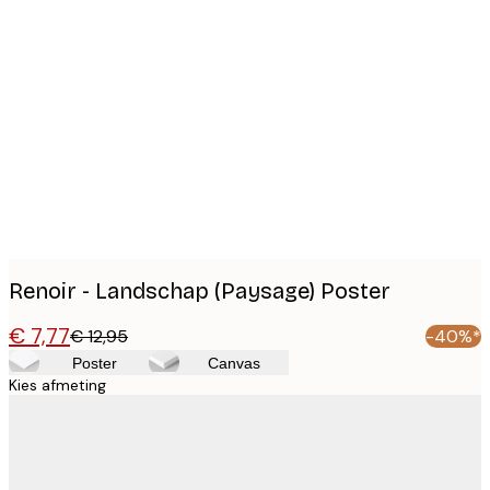
Product
images
Renoir - Landschap (Paysage) Poster
€ 7,77
€ 12,95
-40%*
Poster
Canvas
Kies afmeting