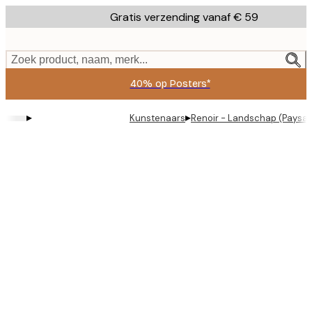
Skip
Gratis verzending vanaf € 59
to
main
content.
Zoek product, naam, merk...
40% op Posters*
▸
▸
Kunstenaars
Renoir - Landschap (Paysag