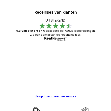
Recensies van klanten
UITSTEKEND
4.3 van 5 sterren
Gebaseerd op 70933 beoordelingen.
Zie een aantal van de recensies hier.
Geverifieerde koper
Recensies
van
Zeer tevreden
klanten
26 mei
Brenda W
Bekijk hier meer recensies