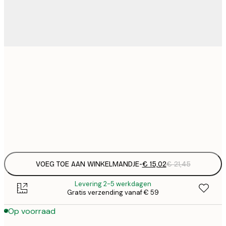
€ 
30x40 cm
€
€ 
50x70 cm
€
Frame
options
VOEG TOE AAN WINKELMANDJE
-
€ 15,02
€ 21,45
Levering 2-5 werkdagen
Gratis verzending vanaf € 59
Op voorraad