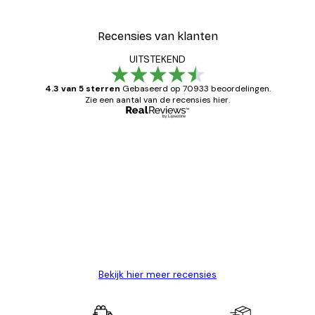
Recensies van klanten
UITSTEKEND
4.3 van 5 sterren
Gebaseerd op 70933 beoordelingen.
Zie een aantal van de recensies hier.
Geverifieerde koper
Recensies
van
Zeer tevreden
klanten
26 mei
Brenda W
Bekijk hier meer recensies