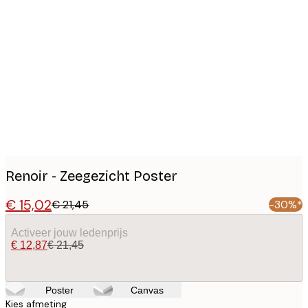
Product
images
Renoir - Zeegezicht Poster
€ 15,02
€ 21,45
-30%*
Activeer jouw ledenprijs
€ 12,87
€ 21,45
Poster
Canvas
Kies afmeting