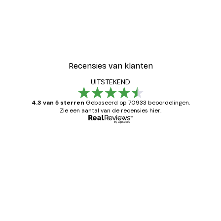
Recensies van klanten
UITSTEKEND
4.3 van 5 sterren
Gebaseerd op 70933 beoordelingen.
Zie een aantal van de recensies hier.
Geverifieerde koper
Recensies
van
Zeer tevreden
klanten
26 mei
Brenda W