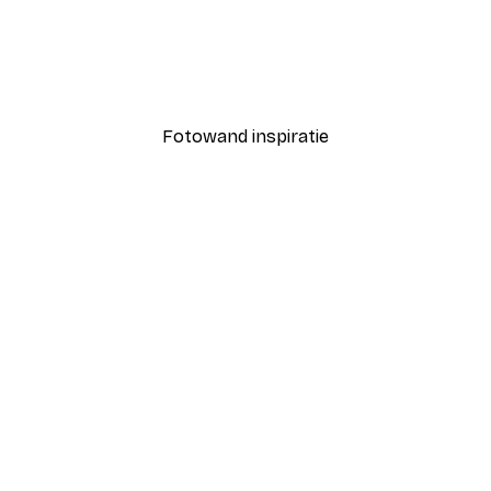
-40%*
Coco Poster
Vanaf € 7,77
€ 12,95
Fotowand inspiratie