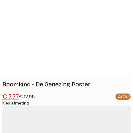
Product
images
Boomkind - De Genezing Poster
€ 7,77
€ 12,95
-40%*
Kies afmeting