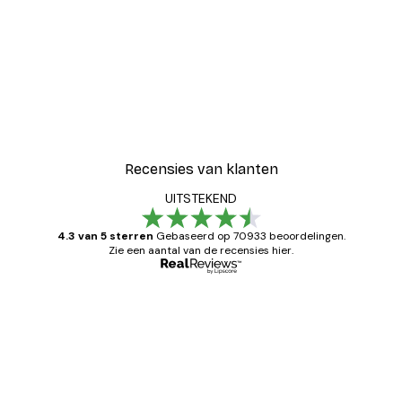
Recensies van klanten
UITSTEKEND
4.3 van 5 sterren
Gebaseerd op 70933 beoordelingen.
Zie een aantal van de recensies hier.
Geverifieerde koper
Recensies
van
Zeer tevreden
klanten