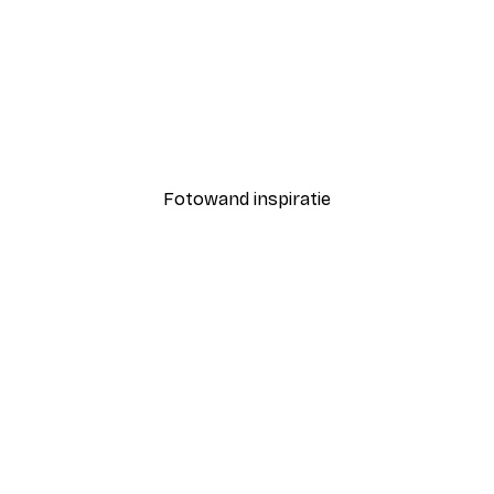
-30%*
ang Poster
Vanaf € 9,07
€ 12,95
Fotowand inspiratie