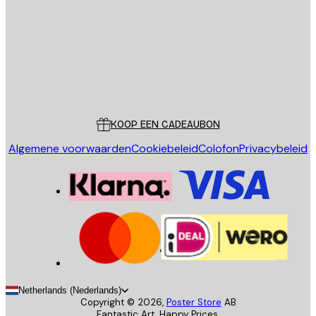
VERSTUUR
Store
Poster Store
Klantenservice
KOOP EEN CADEAUBON
Algemene voorwaarden
Cookiebeleid
Colofon
Privacybeleid
Netherlands (Nederlands)
Copyright ©
2026
,
Poster Store
AB
Fantastic Art. Happy Prices.