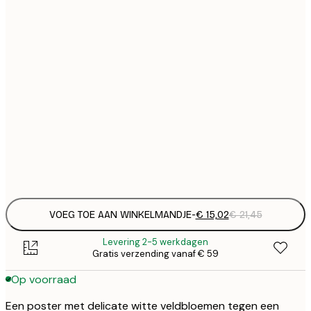
€ 
30x40 cm
€
€ 
50x70 cm
€
Frame
options
VOEG TOE AAN WINKELMANDJE
-
€ 15,02
€ 21,45
Levering 2-5 werkdagen
Gratis verzending vanaf € 59
Op voorraad
Een poster met delicate witte veldbloemen tegen een