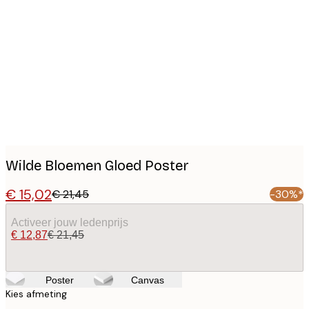
Product
images
Wilde Bloemen Gloed Poster
€ 15,02
€ 21,45
-30%*
Activeer jouw ledenprijs
€ 12,87
€ 21,45
Poster
Canvas
Kies afmeting