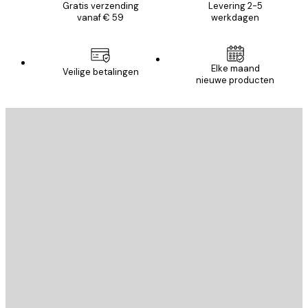
Gratis verzending
Levering 2-5
vanaf € 59
werkdagen
Elke maand
Veilige betalingen
nieuwe producten
E-mail
VERSTUUR
Store
Poster Store
Klantenservice