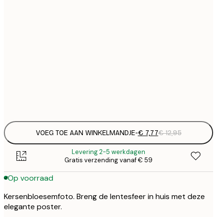
€
21x30 cm
€
€ 
30x40 cm
€
€ 
50x70 cm
€
Frame
options
VOEG TOE AAN WINKELMANDJE
-
€ 7,77
€ 12,95
Levering 2-5 werkdagen
Gratis verzending vanaf € 59
Op voorraad
Kersenbloesemfoto. Breng de lentesfeer in huis met deze
elegante poster.