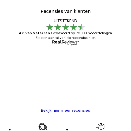
Recensies van klanten
UITSTEKEND
4.3 van 5 sterren
Gebaseerd op 70933 beoordelingen.
Zie een aantal van de recensies hier.
Geverifieerde koper
Recensies
van
Zeer tevreden
klanten
26 mei
Brenda W
Bekijk hier meer recensies