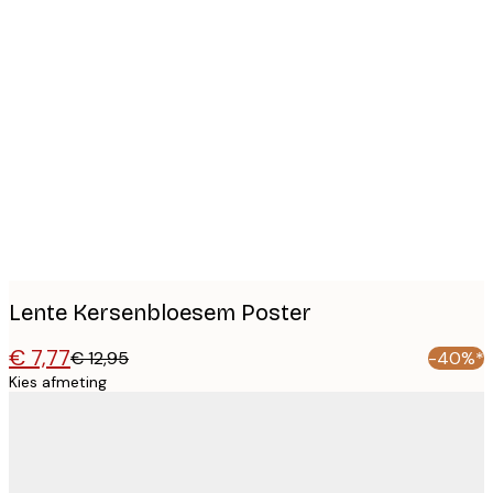
Product
images
Lente Kersenbloesem Poster
€ 7,77
€ 12,95
-40%*
Kies afmeting