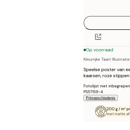
options
30x40 cm
40x50 cm
50x70 cm
Op voorraad
70x100 cm
Kleurrijke Taart Illustratie
100x150 cm
Speelse poster van ee
kaarsen, roze stippen
Fotolijst niet inbegrepen
PS57159-4
Prijsgeschiedenis
200 g / m² p
met matte af