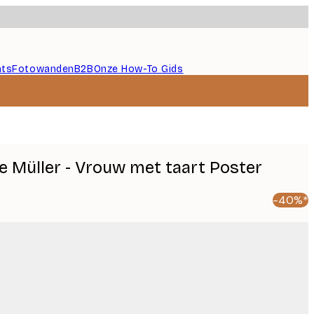
nts
Fotowanden
B2B
Onze How-To Gids
e Müller - Vrouw met taart Poster
-40%*