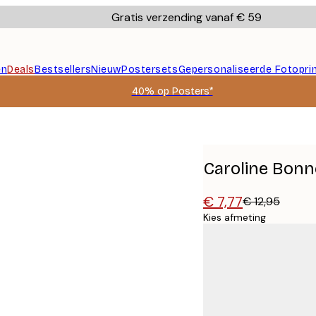
Gratis verzending vanaf € 59
en
Deals
Bestsellers
Nieuw
Postersets
Gepersonaliseerde Fotopri
40% op Posters*
Poster
Caroline Bonn
€ 7,77
€ 12,95
Kies afmeting