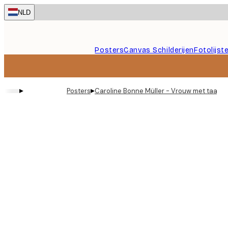
Skip
NLD
to
main
content.
Posters
Canvas Schilderijen
Fotolijst
▸
▸
Posters
Caroline Bonne Müller - Vrouw met taart 