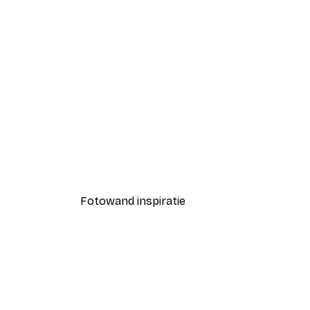
-40%*
Coco Poster
Vanaf € 7,77
€ 12,95
Fotowand inspiratie