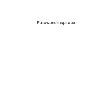
Coco Poster
Vanaf € 7,77
€ 12,95
Fotowand inspiratie