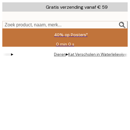
Skip
Gratis verzending vanaf € 59
to
main
content.
Zoek product, naam, merk...
40% op Posters*
0 min
0 s
Geldig
tot:
▸
▸
Dieren
Kat Verscholen in Waterlelievijver
2026-
08-
09