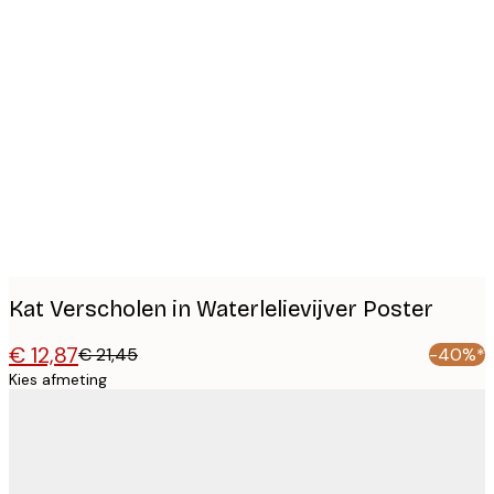
Product
images
Kat Verscholen in Waterlelievijver Poster
€ 12,87
€ 21,45
-40%*
Kies afmeting