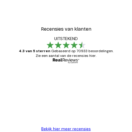
Recensies van klanten
UITSTEKEND
4.3 van 5 sterren
Gebaseerd op 70933 beoordelingen.
Zie een aantal van de recensies hier.
Geverifieerde koper
Recensies
van
Zeer tevreden
klanten
26 mei
Brenda W
Bekijk hier meer recensies