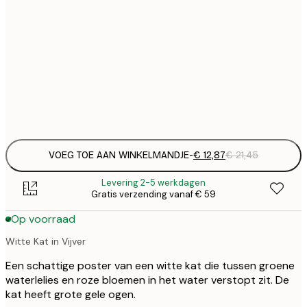
€ 
30x40 cm
€
€ 
50x70 cm
€
Frame
options
VOEG TOE AAN WINKELMANDJE
-
€ 12,87
€ 21,45
Levering 2-5 werkdagen
Gratis verzending vanaf € 59
Op voorraad
Witte Kat in Vijver
Een schattige poster van een witte kat die tussen groene
waterlelies en roze bloemen in het water verstopt zit. De
kat heeft grote gele ogen.