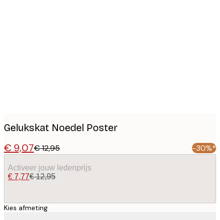
Product
images
Gelukskat Noedel Poster
€ 9,07
€ 12,95
-30%*
Activeer jouw ledenprijs
€ 7,77
€ 12,95
Kies afmeting