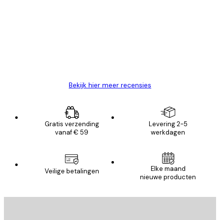
van
Zeer tevreden
klanten
26 mei
Brenda W
Bekijk hier meer recensies
Gratis verzending
Levering 2-5
vanaf € 59
werkdagen
Elke maand
Veilige betalingen
nieuwe producten