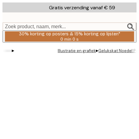
Skip
Gratis verzending vanaf € 59
to
main
content.
Zoek product, naam, merk...
30% korting op posters & 15% korting op lijsten*
0 min
0 s
Geldig
tot:
▸
▸
Illustratie en grafiek
Gelukskat Noedel Po
2026-
08-
06