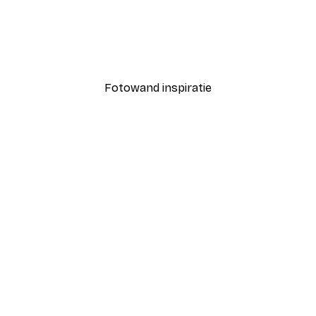
-40%*
Coco Poster
Vanaf € 7,77
€ 12,95
Fotowand inspiratie