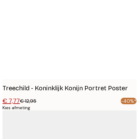
Product
images
Treechild - Koninklijk Konijn Portret Poster
€ 7,77
€ 12,95
-40%*
Kies afmeting