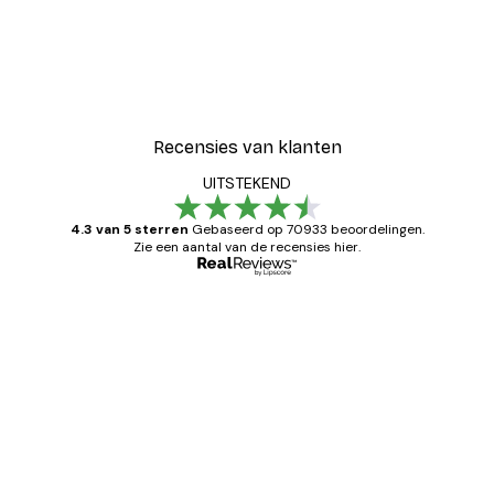
Recensies van klanten
UITSTEKEND
4.3 van 5 sterren
Gebaseerd op 70933 beoordelingen.
Zie een aantal van de recensies hier.
Geverifieerde koper
Recensies
van
Zeer tevreden
klanten
26 mei
Brenda W