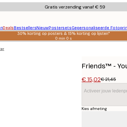
Gratis verzending vanaf € 59
en
Deals
Bestsellers
Nieuw
Postersets
Gepersonaliseerde Fotopri
30% korting op posters & 15% korting op lijsten*
0 min
0 s
Geldig
tot:
ter
2026-
08-
06
Friends™ - Yo
€ 15,02
€ 21,45
Activeer jouw ledenpr
Kies afmeting