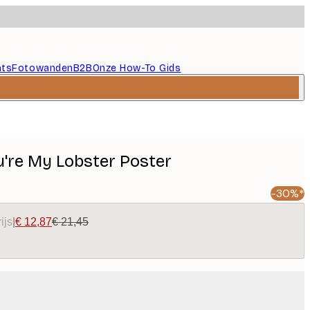
nts
Fotowanden
B2B
Onze How-To Gids
u're My Lobster Poster
-30%*
ijs
|
€ 12,87
€ 21,45