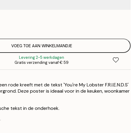
€ 
€
€ 
€
VOEG TOE AAN WINKELMANDJE
Levering 2-5 werkdagen
Gratis verzending vanaf € 59
n rode kreeft met de tekst 'You're My Lobster F.R.I.E.N.D.S'
rgrond. Deze poster is ideaal voor in de keuken, woonkamer
ische tekst in de onderhoek.
.