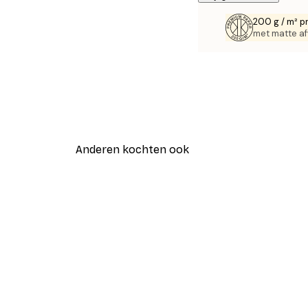
200 g / m² p
met matte af
Anderen kochten ook