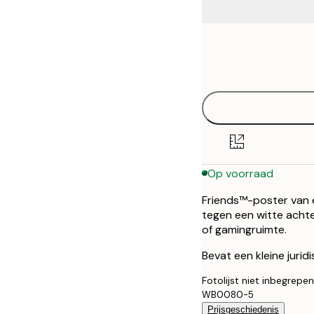
Frame
30x40 cm
options
50x70 cm
Op voorraad
Friends™-poster van ee
tegen een witte achte
of gamingruimte.
Bevat een kleine jurid
Fotolijst niet inbegrepen
WB0080-5
Prijsgeschiedenis