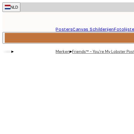
Skip
NLD
to
main
content.
Posters
Canvas Schilderijen
Fotolijst
▸
▸
Merken
Friends™ - You're My Lobster Pos