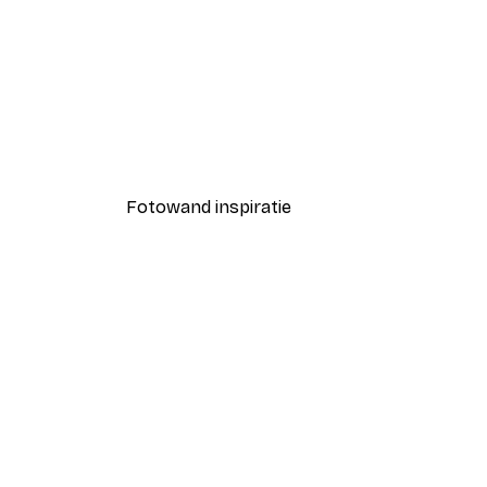
-30%*
Andreas Magnusson - Verse C
Vanaf € 9,07
€ 12,95
Fotowand inspiratie