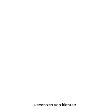
-40%*
ppiness Can Be Found Poster
Friends™ - Peephole Fra
Vanaf € 12,87
€ 21,45
Recensies van klanten