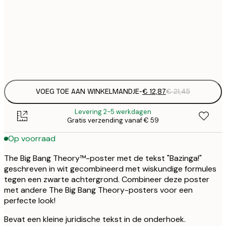
€ 
50x70 cm
€
Frame
options
VOEG TOE AAN WINKELMANDJE
-
€ 12,87
€ 21,45
Levering 2-5 werkdagen
Gratis verzending vanaf € 59
Op voorraad
The Big Bang Theory™-poster met de tekst "Bazinga!"
geschreven in wit gecombineerd met wiskundige formules
tegen een zwarte achtergrond. Combineer deze poster
met andere The Big Bang Theory-posters voor een
perfecte look!
Bevat een kleine juridische tekst in de onderhoek.