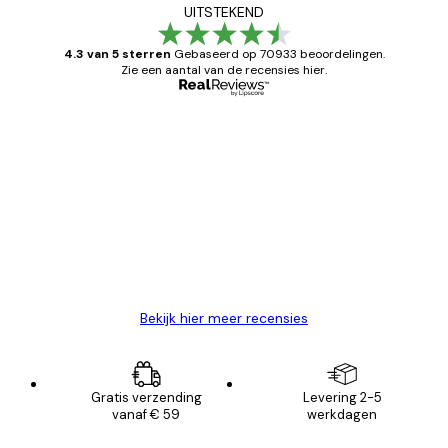
UITSTEKEND
4.3 van 5 sterren
Gebaseerd op 70933 beoordelingen.
Zie een aantal van de recensies hier.
Geverifieerde koper
Recensies
van
Zeer tevreden
klanten
26 mei
Brenda W
Bekijk hier meer recensies
Gratis verzending
Levering 2-5
vanaf € 59
werkdagen