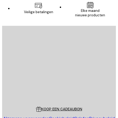
Elke maand
Veilige betalingen
nieuwe producten
E-mail
VERSTUUR
Store
Poster Store
Klantenservice
KOOP EEN CADEAUBON