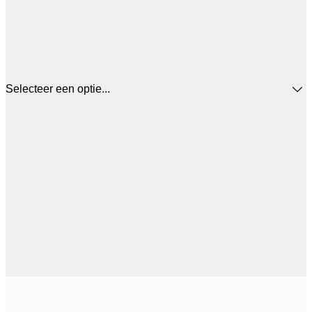
Selecteer een optie...
€ 
30x40 cm
€