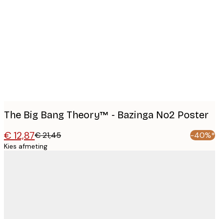
Product
images
The Big Bang Theory™ - Bazinga No2 Poster
€ 12,87
€ 21,45
-40%*
Kies afmeting