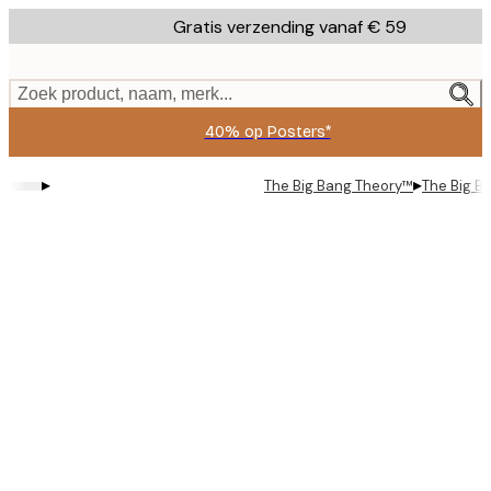
Skip
Gratis verzending vanaf € 59
to
main
content.
Zoek product, naam, merk...
40% op Posters*
▸
▸
The Big Bang Theory™
The Big B