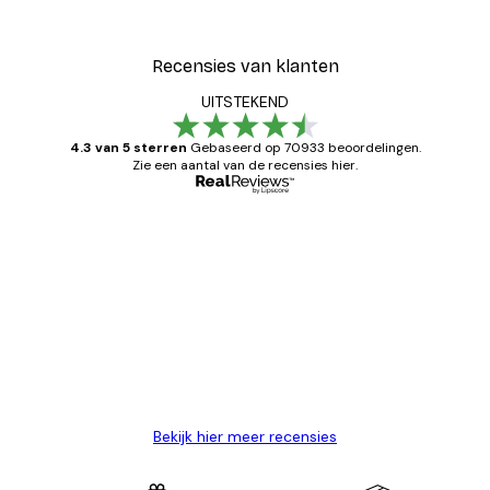
Recensies van klanten
UITSTEKEND
4.3 van 5 sterren
Gebaseerd op 70933 beoordelingen.
Zie een aantal van de recensies hier.
Geverifieerde koper
Recensies
van
Zeer tevreden
klanten
26 mei
Brenda W
Bekijk hier meer recensies