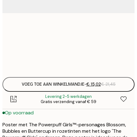
€ 
30x40 cm
€
€ 
50x70 cm
€
Frame
options
VOEG TOE AAN WINKELMANDJE
-
€ 15,02
€ 21,45
Levering 2-5 werkdagen
Gratis verzending vanaf € 59
Op voorraad
Poster met The Powerpuff Girls™-personages Blossom,
Bubbles en Buttercup in rozetinten met het logo 'The