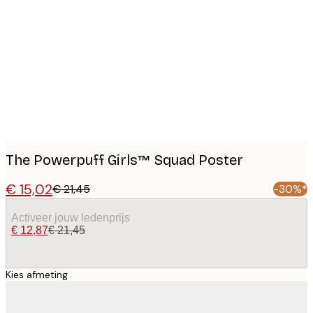
Product
images
The Powerpuff Girls™ Squad Poster
€ 15,02
€ 21,45
-30%*
Activeer jouw ledenprijs
€ 12,87
€ 21,45
Kies afmeting