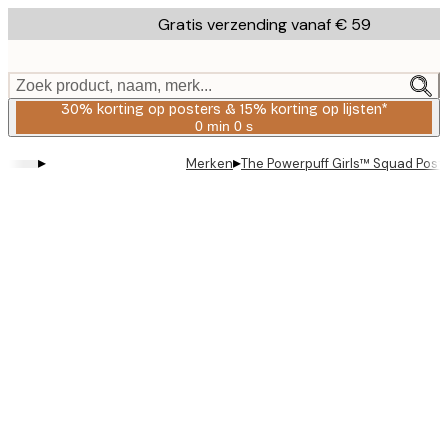
Skip
Gratis verzending vanaf € 59
to
main
content.
Zoek product, naam, merk...
30% korting op posters & 15% korting op lijsten*
0 min
0 s
Geldig
tot:
▸
▸
Merken
The Powerpuff Girls™ Squad Post
2026-
08-
06