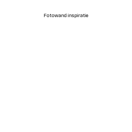
Vanaf € 9,07
€ 12,95
Fotowand inspiratie