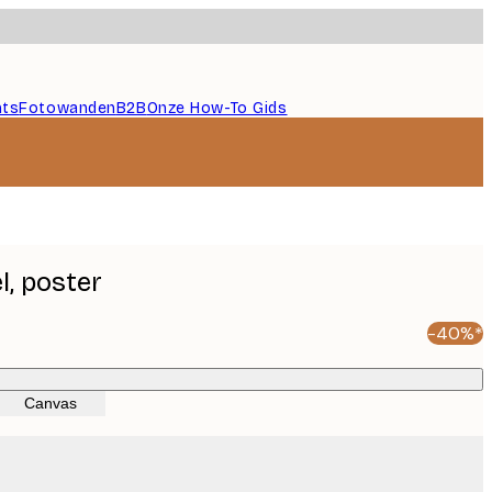
nts
Fotowanden
B2B
Onze How-To Gids
l, poster
-40%*
Canvas