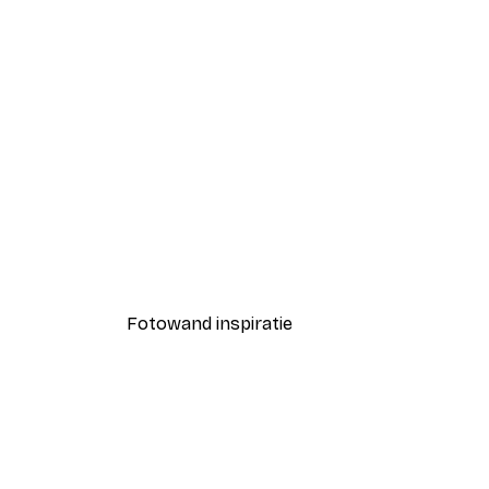
-40%*
Prada Marfa Poster
Vanaf € 3,87
€ 6,45
Fotowand inspiratie