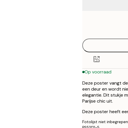
Frame
30x40 cm
options
50x70 cm
Op voorraad
Deze poster vangt de
een deur en wordt nie
elegantie. Dit stukje 
Parijse chic uit.
Deze poster heeft een
Fotolijst niet inbegrepen
PS53121-5