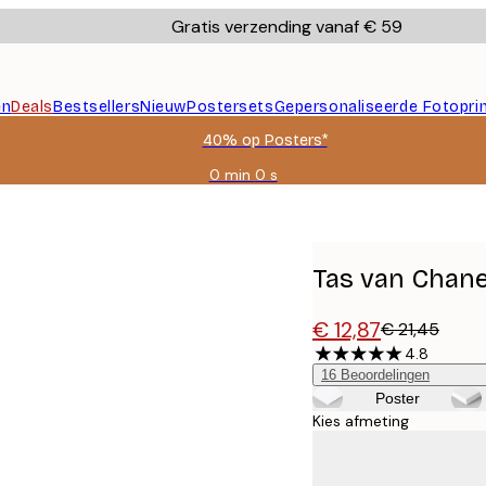
Gratis verzending vanaf € 59
en
Deals
Bestsellers
Nieuw
Postersets
Gepersonaliseerde Fotopri
40% op Posters*
0 min
0 s
Geldig
tot:
2026-
08-
09
Tas van Chane
€ 12,87
€ 21,45
4.8
16
Beoordelingen
Poster
Kies afmeting