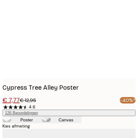
Product
images
Cypress Tree Alley Poster
€ 7,77
€ 12,95
-40%*
4.6
126
Beoordelingen
Poster
Canvas
Kies afmeting