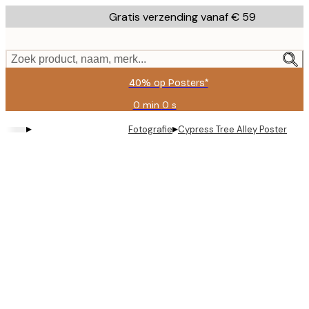
Skip
Gratis verzending vanaf € 59
to
main
content.
Zoek product, naam, merk...
40% op Posters*
0 min
0 s
Geldig
tot:
▸
▸
Fotografie
Cypress Tree Alley Poster
2026-
08-
09