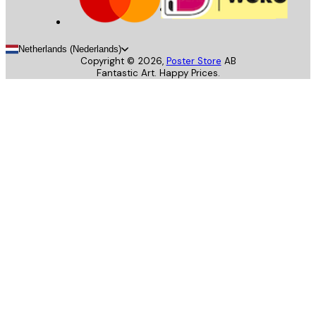
Netherlands (Nederlands)
Copyright ©
2026
,
Poster Store
AB
Fantastic Art. Happy Prices.