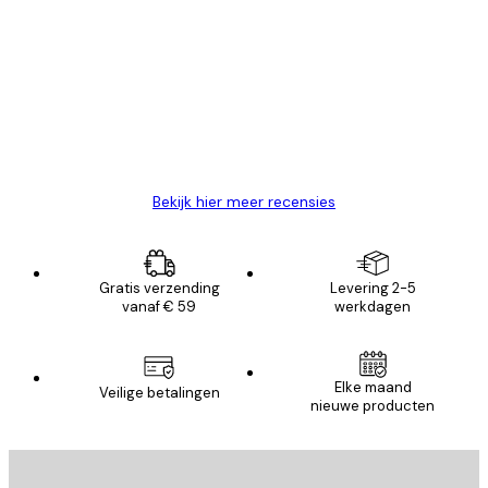
Recensies
van
Zeer tevreden
klanten
26 mei
Brenda W
Bekijk hier meer recensies
Gratis verzending
Levering 2-5
vanaf € 59
werkdagen
Elke maand
Veilige betalingen
nieuwe producten