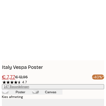
Product
images
Italy Vespa Poster
€ 7,77
€ 12,95
-40%*
4.7
147
Beoordelingen
Poster
Canvas
Kies afmeting