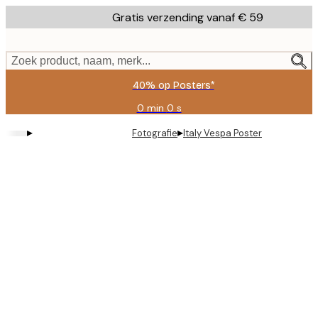
Skip
Gratis verzending vanaf € 59
to
main
content.
Zoek product, naam, merk...
40% op Posters*
0 min
0 s
Geldig
tot:
▸
▸
Fotografie
Italy Vespa Poster
2026-
08-
09