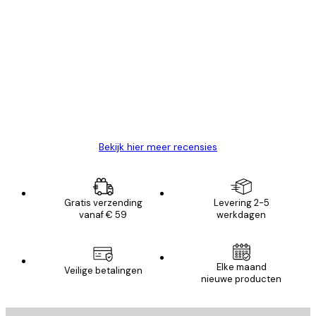
Geverifieerde koper
Recensies
van
Zeer tevreden
klanten
26 mei
Brenda W
Bekijk hier meer recensies
Gratis verzending
Levering 2-5
vanaf € 59
werkdagen
Elke maand
Veilige betalingen
nieuwe producten