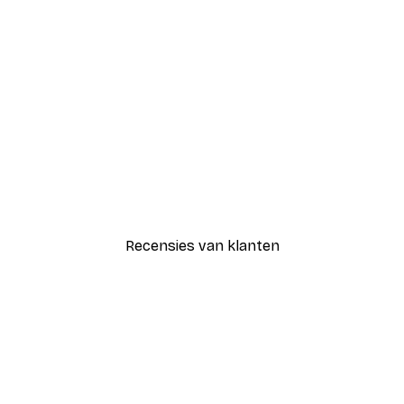
-30%*
Wolf Poster
Vanaf € 9,07
€ 12,95
Recensies van klanten