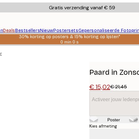
Gratis verzending vanaf € 59
en
Deals
Bestsellers
Nieuw
Postersets
Gepersonaliseerde Fotopri
30% korting op posters & 15% korting op lijsten*
0 min
0 s
Geldig
tot:
r
2026-
08-
06
Paard in Zons
€ 15,02
€ 21,45
Activeer jouw ledenpr
Poster
Kies afmeting