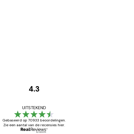
4.3
Recensies
van
Zeer tevreden
UITSTEKEND
klanten
Gebaseerd op 70933 beoordelingen.
Zie een aantal van de recensies hier.
26 mei