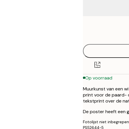
Frame
30x40 cm
options
Op voorraad
Muurkunst van een wi
print voor de paard- o
tekstprint over de na
De poster heeft een g
Fotolijst niet inbegrepen
PS52644-5