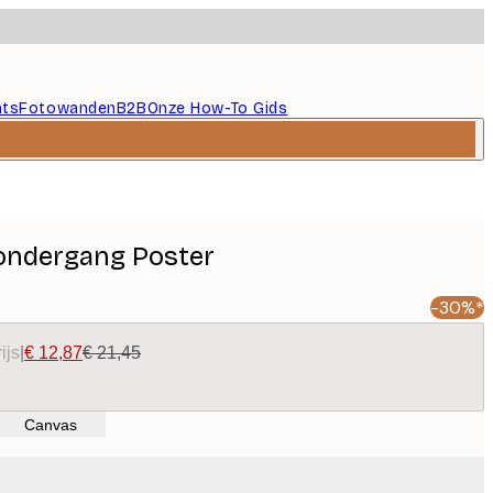
nts
Fotowanden
B2B
Onze How-To Gids
ondergang Poster
-30%*
ijs
|
€ 12,87
€ 21,45
Canvas