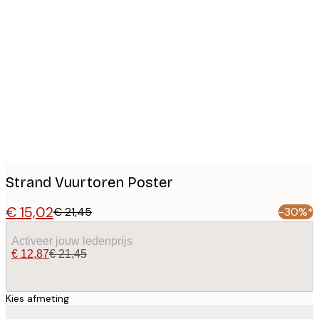
Product
images
Strand Vuurtoren Poster
€ 15,02
€ 21,45
-30%*
Activeer jouw ledenprijs
€ 12,87
€ 21,45
Kies afmeting