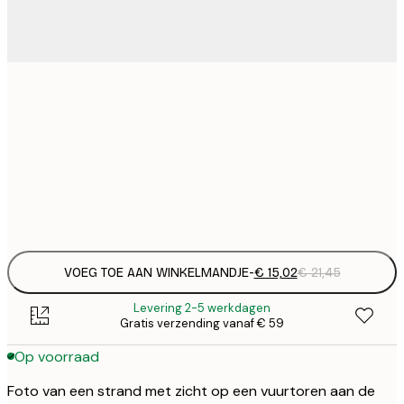
€ 
30x40 cm
€
€ 
50x70 cm
€
Frame
options
VOEG TOE AAN WINKELMANDJE
-
€ 15,02
€ 21,45
Levering 2-5 werkdagen
Gratis verzending vanaf € 59
Op voorraad
Foto van een strand met zicht op een vuurtoren aan de