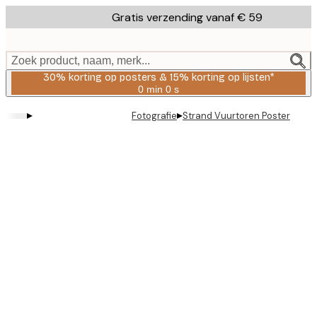
Skip
Gratis verzending vanaf € 59
to
main
content.
Zoek product, naam, merk...
30% korting op posters & 15% korting op lijsten*
0 min
0 s
Geldig
tot:
▸
▸
Fotografie
Strand Vuurtoren Poster
2026-
08-
06