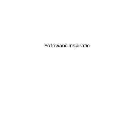
-30%*
 Poster
Blauwe Reddingsboei Pos
Vanaf € 15,02
€ 21,45
Fotowand inspiratie