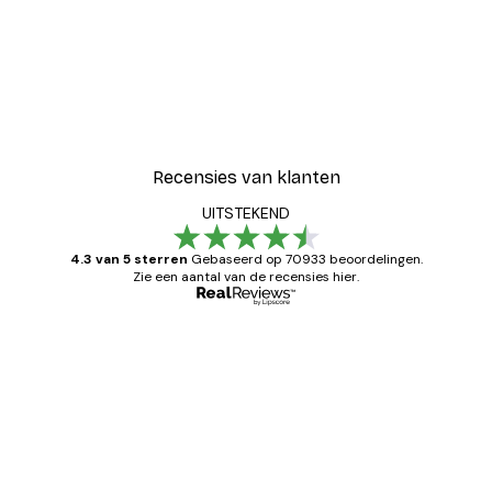
Recensies van klanten
UITSTEKEND
4.3 van 5 sterren
Gebaseerd op 70933 beoordelingen.
Zie een aantal van de recensies hier.
Geverifieerde koper
Recensies
van
Zeer tevreden
klanten
26 mei