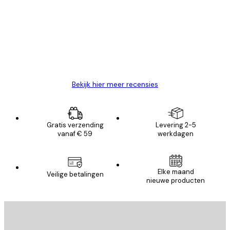
van
Zeer tevreden
klanten
26 mei
Brenda W
Bekijk hier meer recensies
Gratis verzending
Levering 2-5
vanaf € 59
werkdagen
Elke maand
Veilige betalingen
nieuwe producten