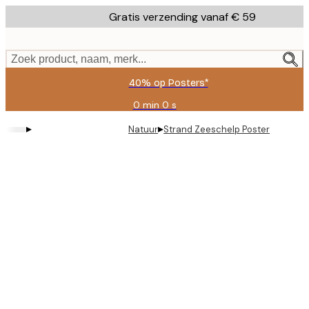
Skip
Gratis verzending vanaf € 59
to
main
content.
Zoek product, naam, merk...
40% op Posters*
0 min
0 s
Geldig
tot:
▸
▸
Natuur
Strand Zeeschelp Poster
2026-
08-
09