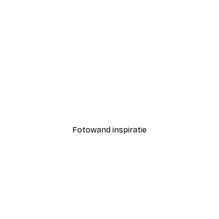
-40%*
Pad naar het Strand post
Vanaf € 7,77
€ 12,95
Fotowand inspiratie