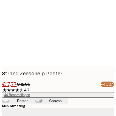
Product
images
Strand Zeeschelp Poster
€ 7,77
€ 12,95
-40%*
4.7
44
Beoordelingen
Poster
Canvas
Kies afmeting