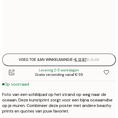
€ 
30x40 cm
€
€ 
50x70 cm
€
Frame
options
VOEG TOE AAN WINKELMANDJE
-
€ 12,87
€ 21,45
Levering 2-5 werkdagen
Gratis verzending vanaf € 59
Op voorraad
Foto van een schildpad op het strand op weg naar de
oceaan. Deze kunstprint zorgt voor een bijna oceaanvibe
op je muren. Combineer deze poster met andere beachy
prints en quotes van jouw favoriet.