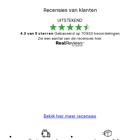
Recensies van klanten
UITSTEKEND
4.3 van 5 sterren
Gebaseerd op 70933 beoordelingen.
Zie een aantal van de recensies hier.
Geverifieerde koper
Recensies
van
Zeer tevreden
klanten
26 mei
Brenda W
Bekijk hier meer recensies