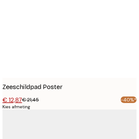
Product
images
Zeeschildpad Poster
€ 12,87
€ 21,45
-40%*
Kies afmeting