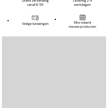
Gratis verzending
Levering 2-5
vanaf € 59
werkdagen
Elke maand
Veilige betalingen
nieuwe producten
E-mail
VERSTUUR
Store
Poster Store
Klantenservice