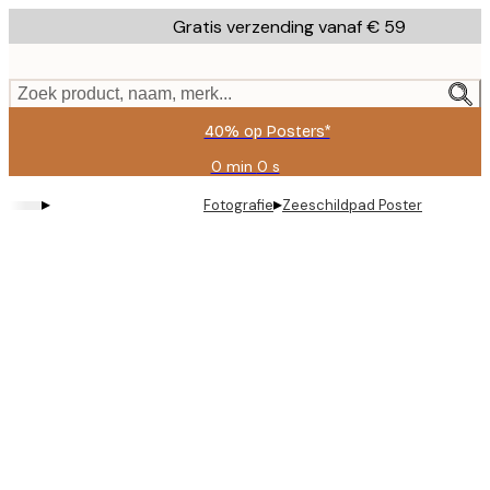
Skip
Gratis verzending vanaf € 59
to
main
content.
Zoek product, naam, merk...
40% op Posters*
0 min
0 s
Geldig
tot:
▸
▸
Fotografie
Zeeschildpad Poster
2026-
08-
09