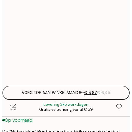
€
13x18 cm
€
21x30 cm
€
€ 
30x40 cm
€
€ 
50x70 cm
€
Frame
options
VOEG TOE AAN WINKELMANDJE
-
€ 3,87
€ 6,45
Levering 2-5 werkdagen
Gratis verzending vanaf € 59
Op voorraad
De "Nutcracker" Poster vangt de tijdloze magie van het