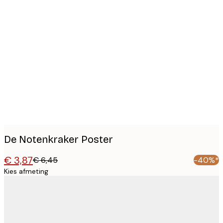
Product
images
De Notenkraker Poster
€ 3,87
€ 6,45
-40%*
Kies afmeting