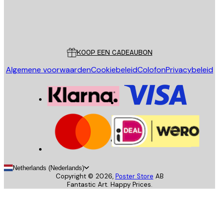
Store
Poster Store
Klantenservice
KOOP EEN CADEAUBON
Algemene voorwaarden
Cookiebeleid
Colofon
Privacybeleid
Netherlands (Nederlands)
Copyright ©
2026
,
Poster Store
AB
Fantastic Art. Happy Prices.