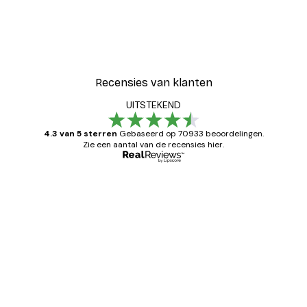
Recensies van klanten
UITSTEKEND
4.3 van 5 sterren
Gebaseerd op 70933 beoordelingen.
Zie een aantal van de recensies hier.
Geverifieerde koper
Recensies
van
Zeer tevreden
klanten
26 mei
Brenda W