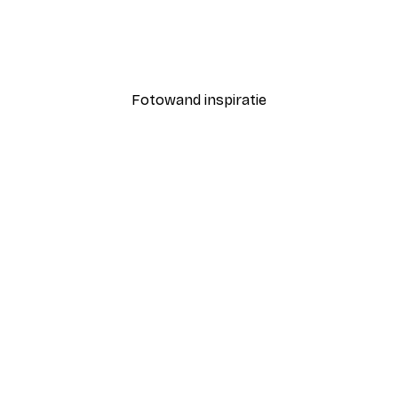
Bloeiende boomposter
Vanaf € 7,77
€ 12,95
Fotowand inspiratie