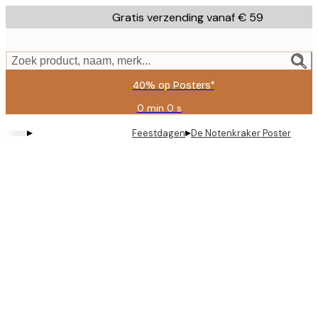
Skip
Gratis verzending vanaf € 59
to
main
content.
Zoek product, naam, merk...
40% op Posters*
0 min
0 s
Geldig
tot:
▸
▸
Feestdagen
De Notenkraker Poster
2026-
08-
09