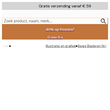
Skip
Gratis verzending vanaf € 59
to
main
content.
Zoek product, naam, merk...
40% op Posters*
0 min
0 s
Geldig
tot:
▸
▸
Illustratie en grafiek
Beige Bladeren No1 P
2026-
08-
09