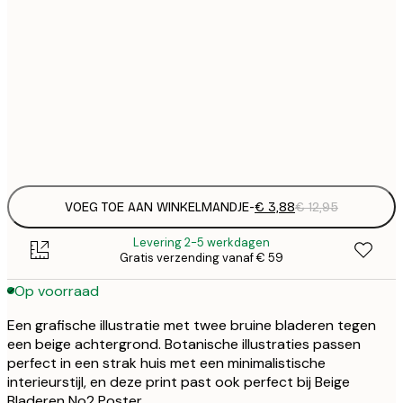
€
21x30 cm
€
€
50x70 cm
€
Frame
options
VOEG TOE AAN WINKELMANDJE
-
€ 3,88
€ 12,95
Levering 2-5 werkdagen
Gratis verzending vanaf € 59
Op voorraad
Een grafische illustratie met twee bruine bladeren tegen
een beige achtergrond. Botanische illustraties passen
perfect in een strak huis met een minimalistische
interieurstijl, en deze print past ook perfect bij Beige
Bladeren No2 Poster.