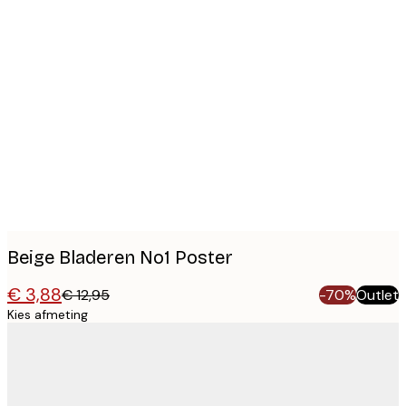
Product
images
Beige Bladeren No1 Poster
€ 3,88
€ 12,95
-70%
Outlet
Kies afmeting