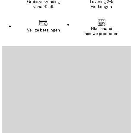
Gratis verzending
Levering 2-5
vanaf € 59
werkdagen
Elke maand
Veilige betalingen
nieuwe producten
E-mail
VERSTUUR
Store
Poster Store
Klantenservice