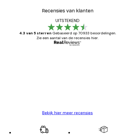
Recensies van klanten
UITSTEKEND
4.3 van 5 sterren
Gebaseerd op 70933 beoordelingen.
Zie een aantal van de recensies hier.
Geverifieerde koper
Recensies
van
Zeer tevreden
klanten
26 mei
Brenda W
Bekijk hier meer recensies