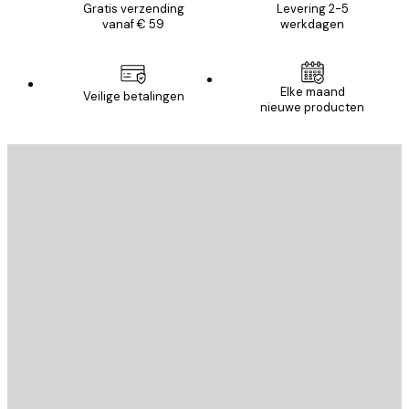
Gratis verzending
Levering 2-5
vanaf € 59
werkdagen
Elke maand
Veilige betalingen
nieuwe producten
E-mail
VERSTUUR
Store
Poster Store
Klantenservice