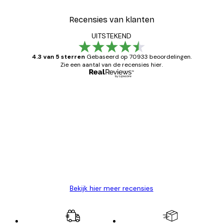
Recensies van klanten
UITSTEKEND
4.3 van 5 sterren
Gebaseerd op 70933 beoordelingen.
Zie een aantal van de recensies hier.
Geverifieerde koper
Recensies
van
Zeer tevreden
klanten
26 mei
Brenda W
Bekijk hier meer recensies