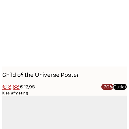
Product
images
Child of the Universe Poster
€ 3,88
€ 12,95
-70%
Outlet
Kies afmeting