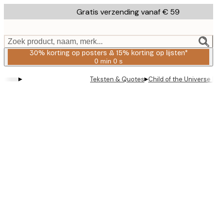
Skip
Gratis verzending vanaf € 59
to
main
content.
Zoek product, naam, merk...
30% korting op posters & 15% korting op lijsten*
0 min
0 s
Geldig
tot:
▸
▸
Teksten & Quotes
Child of the Universe P
2026-
08-
06