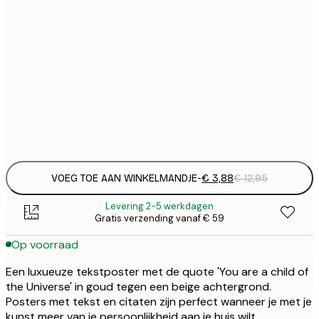
€
21x30 cm
€
€
30x40 cm
€
€
50x70 cm
€
Frame
options
VOEG TOE AAN WINKELMANDJE
-
€ 3,88
€ 12,95
Levering 2-5 werkdagen
Gratis verzending vanaf € 59
Op voorraad
Een luxueuze tekstposter met de quote 'You are a child of
the Universe' in goud tegen een beige achtergrond.
Posters met tekst en citaten zijn perfect wanneer je met je
kunst meer van je persoonlijkheid aan je huis wilt