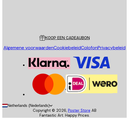
Store
Poster Store
Klantenservice
KOOP EEN CADEAUBON
Algemene voorwaarden
Cookiebeleid
Colofon
Privacybeleid
Netherlands (Nederlands)
Copyright ©
2026
,
Poster Store
AB
Fantastic Art. Happy Prices.