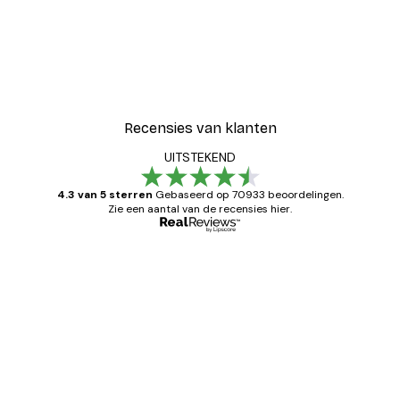
Recensies van klanten
UITSTEKEND
4.3 van 5 sterren
Gebaseerd op 70933 beoordelingen.
Zie een aantal van de recensies hier.
Geverifieerde koper
Recensies
van
Zeer tevreden
klanten
26 mei
Brenda W