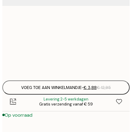
€
21x30 cm
€
€
30x40 cm
€
€
50x70 cm
€
Frame
options
VOEG TOE AAN WINKELMANDJE
-
€ 3,88
€ 12,95
Levering 2-5 werkdagen
Gratis verzending vanaf € 59
Op voorraad