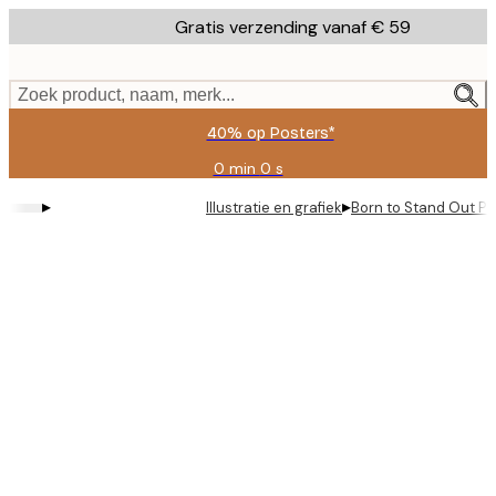
Skip
Gratis verzending vanaf € 59
to
main
content.
Zoek product, naam, merk...
40% op Posters*
0 min
0 s
Geldig
tot:
▸
▸
Illustratie en grafiek
Born to Stand Out Po
2026-
08-
09