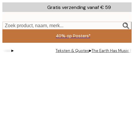
Skip
Gratis verzending vanaf € 59
to
main
content.
Zoek product, naam, merk...
40% op Posters*
▸
▸
Teksten & Quotes
The Earth Has Music P