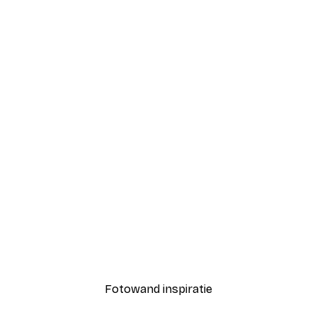
-40%*
etro Audiocassette Poster
Travel Poster
Vanaf € 7,77
€ 12,95
Fotowand inspiratie