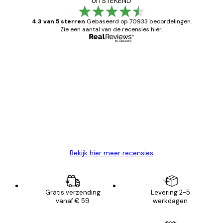
UITSTEKEND
4.3 van 5 sterren
Gebaseerd op 70933 beoordelingen.
Zie een aantal van de recensies hier.
Geverifieerde koper
Recensies
van
Zeer tevreden
klanten
26 mei
Brenda W
Bekijk hier meer recensies
Gratis verzending
Levering 2-5
vanaf € 59
werkdagen