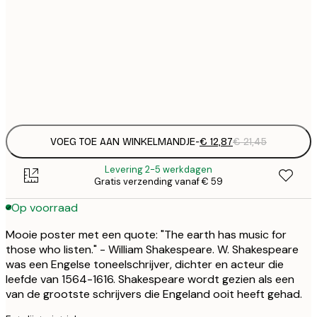
30x40 cm
€
€ 
40x50 cm
€
Frame
options
VOEG TOE AAN WINKELMANDJE
-
€ 12,87
€ 21,45
Levering 2-5 werkdagen
Gratis verzending vanaf € 59
Op voorraad
Mooie poster met een quote: "The earth has music for
those who listen." - William Shakespeare. W. Shakespeare
was een Engelse toneelschrijver, dichter en acteur die
leefde van 1564-1616. Shakespeare wordt gezien als een
van de grootste schrijvers die Engeland ooit heeft gehad.