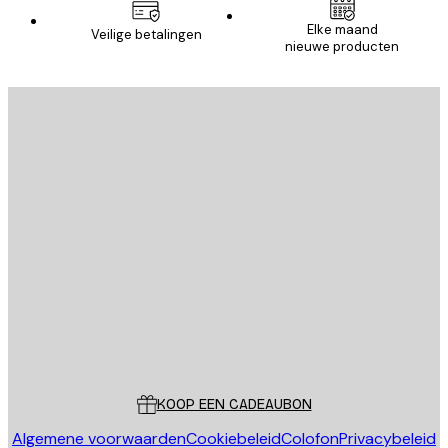
Elke maand
Veilige betalingen
nieuwe producten
E-mail
VERSTUUR
Store
Poster Store
Klantenservice
KOOP EEN CADEAUBON
Algemene voorwaarden
Cookiebeleid
Colofon
Privacybeleid