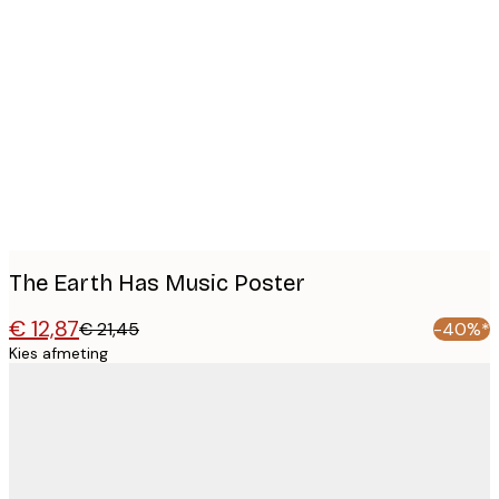
Product
images
The Earth Has Music Poster
€ 12,87
€ 21,45
-40%*
Kies afmeting