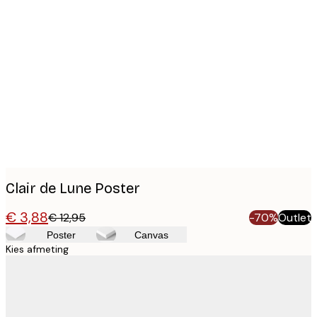
Product
images
Clair de Lune Poster
€ 3,88
€ 12,95
-70%
Outlet
Poster
Canvas
Kies afmeting