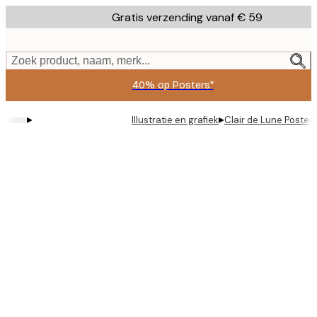
Skip
Gratis verzending vanaf € 59
to
main
content.
Zoek product, naam, merk...
40% op Posters*
▸
▸
Illustratie en grafiek
Clair de Lune Poster