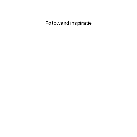
Vanaf € 12,87
€ 21,45
Fotowand inspiratie