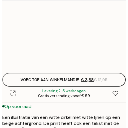
€
21x30 cm
€
€
30x40 cm
€
€
50x70 cm
€
Frame
options
VOEG TOE AAN WINKELMANDJE
-
€ 3,88
€ 12,95
Levering 2-5 werkdagen
Gratis verzending vanaf € 59
Op voorraad
Een illustratie van een witte cirkel met witte lijnen op een
beige achtergrond. De print heeft ook een tekst met de