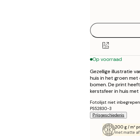
Frame
13x18 cm
options
21x30 cm
30x40 cm
50x70 cm
Op voorraad
Gezellige illustratie 
huis in het groen met
bomen. De print heeft
kerstsfeer in huis me
Fotolijst niet inbegrepen
PS52830-3
Prijsgeschiedenis
200 g / m² p
met matte af