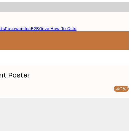
nts
Fotowanden
B2B
Onze How-To Gids
nt Poster
-40%*