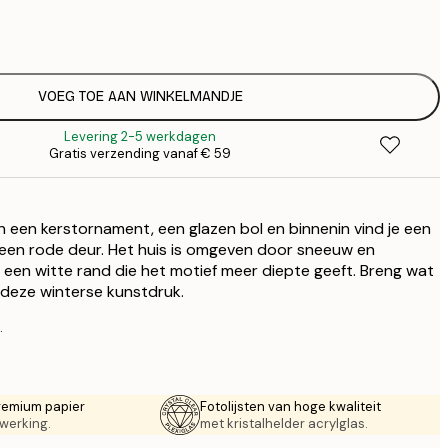
€
€
€
€ 
VOEG TOE AAN WINKELMANDJE
€
Levering 2-5 werkdagen
€ 
Gratis verzending vanaf € 59
€
van een kerstornament, een glazen bol en binnenin vind je een
 een rode deur. Het huis is omgeven door sneeuw en
 een witte rand die het motief meer diepte geeft. Breng wat
t deze winterse kunstdruk.
.
remium papier
Fotolijsten van hoge kwaliteit
werking.
met kristalhelder acrylglas.