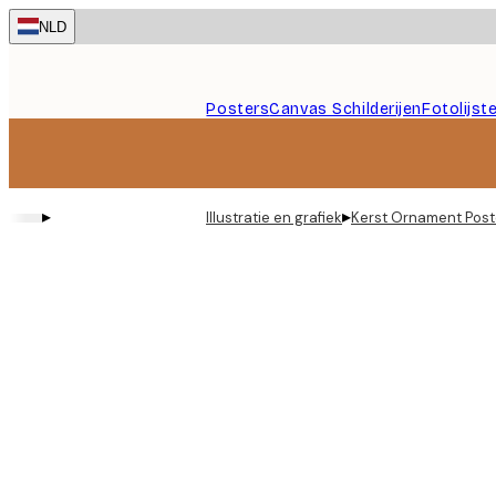
Skip
NLD
to
main
content.
Posters
Canvas Schilderijen
Fotolijst
▸
▸
Illustratie en grafiek
Kerst Ornament Post