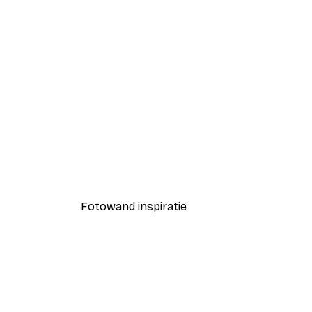
-40%*
Italiaanse Aperol Spritz Poste
Vanaf € 7,77
€ 12,95
Fotowand inspiratie