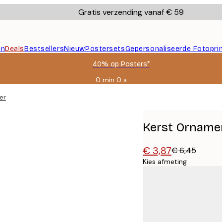
Gratis verzending vanaf € 59
en
Deals
Bestsellers
Nieuw
Postersets
Gepersonaliseerde Fotopri
40% op Posters*
0 min
0 s
Geldig
tot:
er
2026-
08-
09
Kerst Orname
€ 3,87
€ 6,45
Kies afmeting