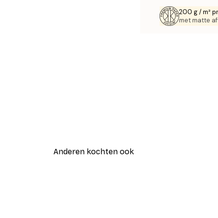
200 g / m² p
met matte af
Anderen kochten ook