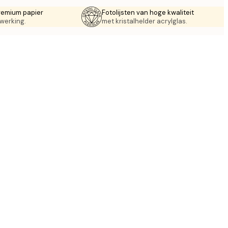
remium papier
Fotolijsten van hoge kwaliteit
werking.
met kristalhelder acrylglas.