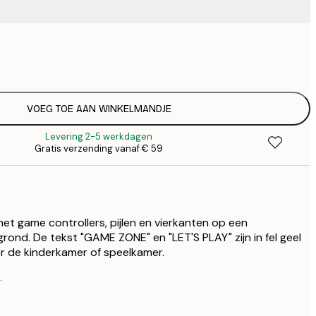
€
€
€ 
€
€ 
VOEG TOE AAN WINKELMANDJE
€
Levering 2-5 werkdagen
€ 
Gratis verzending vanaf € 59
€
€ 
€
€ 
€
met game controllers, pijlen en vierkanten op een
€ 
ond. De tekst "GAME ZONE" en "LET'S PLAY" zijn in fel geel
or de kinderkamer of speelkamer.
.