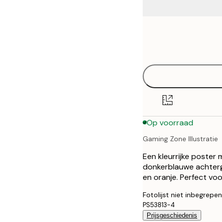
Frame
21x30 cm
options
30x40 cm
40x50 cm
50x50 cm
Op voorraad
50x70 cm
Gaming Zone Illustratie
70x100 cm
Een kleurrijke poster 
100x150 cm
donkerblauwe achtergr
en oranje. Perfect vo
Fotolijst niet inbegrepen
PS53813-4
Prijsgeschiedenis