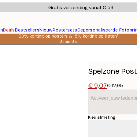
Gratis verzending vanaf € 59
en
Deals
Bestsellers
Nieuw
Postersets
Gepersonaliseerde Fotopri
30% korting op posters & 15% korting op lijsten*
0 min
0 s
Geldig
tot:
2026-
08-
06
Spelzone Post
€ 9,07
€ 12,95
Activeer jouw ledenpr
Kies afmeting