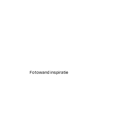
-30%*
Andreas Magnusson - Monaco
Vanaf € 9,07
€ 12,95
Fotowand inspiratie