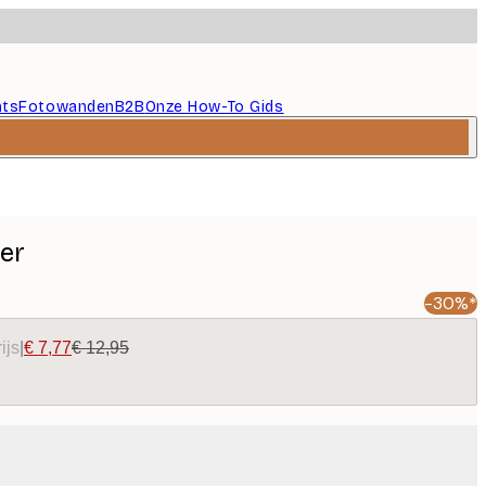
nts
Fotowanden
B2B
Onze How-To Gids
er
-30%*
ijs
|
€ 7,77
€ 12,95