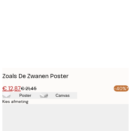
Product
images
Zoals De Zwanen Poster
€ 12,87
€ 21,45
-40%*
Poster
Canvas
Kies afmeting