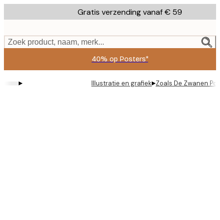
Skip
Gratis verzending vanaf € 59
to
main
content.
Zoek product, naam, merk...
40% op Posters*
▸
▸
Illustratie en grafiek
Zoals De Zwanen Pos