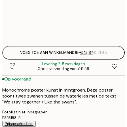
€ 
30x40 cm
€
Frame
options
VOEG TOE AAN WINKELMANDJE
-
€ 12,87
€ 21,45
Levering 2-5 werkdagen
Gratis verzending vanaf € 59
Op voorraad
Monochrome poster kunst in mintgroen. Deze poster
toont twee zwanen tussen de waterlelies met de tekst
"We stay together / Like the swans".
Fotolijst niet inbegrepen.
PS53158-5
Prijsgeschiedenis