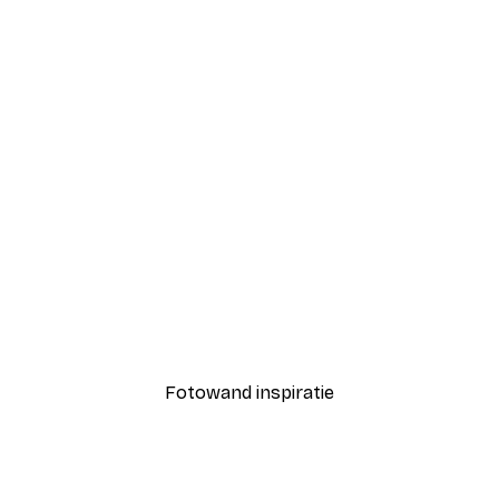
-40%*
uet Poster
Fashion Street Poster
Vanaf € 7,77
€ 12,95
Fotowand inspiratie