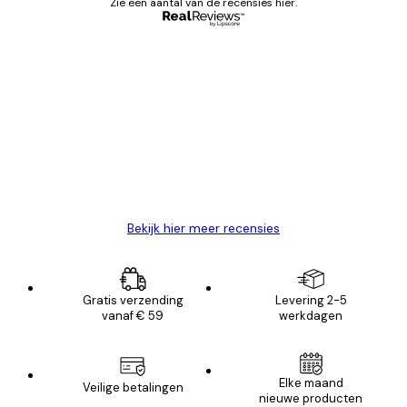
Zie een aantal van de recensies hier.
Geverifieerde koper
Recensies
van
Zeer tevreden
klanten
26 mei
Brenda W
Bekijk hier meer recensies
Gratis verzending
Levering 2-5
vanaf € 59
werkdagen
Elke maand
Veilige betalingen
nieuwe producten