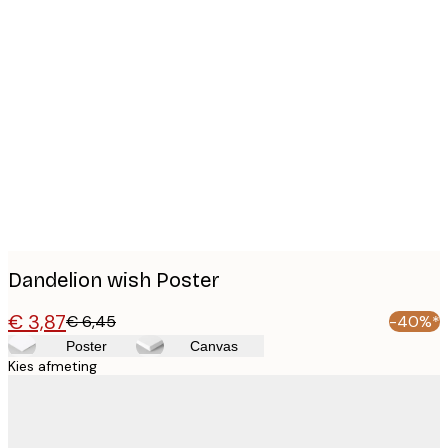
Product
images
Dandelion wish Poster
€ 3,87
€ 6,45
-40%*
Poster
Canvas
Kies afmeting