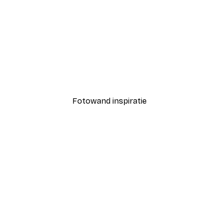
-40%*
dnight Poster
Dissolve Me Poster
Vanaf € 7,77
€ 12,95
Fotowand inspiratie