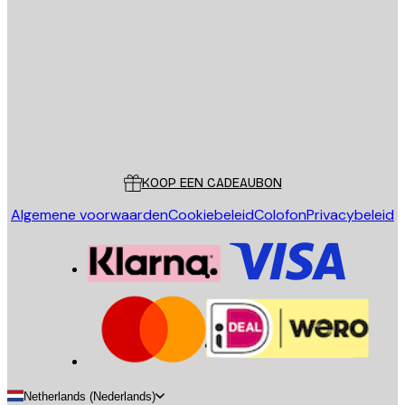
E-mail
VERSTUUR
Store
Poster Store
Klantenservice
KOOP EEN CADEAUBON
Algemene voorwaarden
Cookiebeleid
Colofon
Privacybeleid
Netherlands (Nederlands)