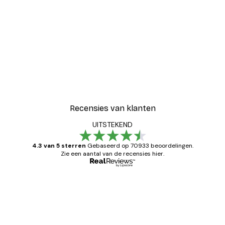
Recensies van klanten
UITSTEKEND
4.3 van 5 sterren
Gebaseerd op 70933 beoordelingen.
Zie een aantal van de recensies hier.
Geverifieerde koper
Recensies
van
Zeer tevreden
klanten