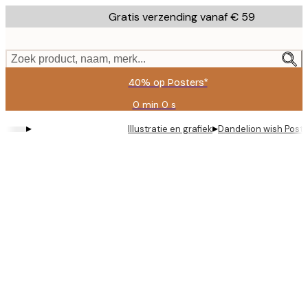
Skip
Gratis verzending vanaf € 59
to
main
content.
Zoek product, naam, merk...
40% op Posters*
0 min
0 s
Geldig
tot:
▸
▸
Illustratie en grafiek
Dandelion wish Poste
2026-
08-
09