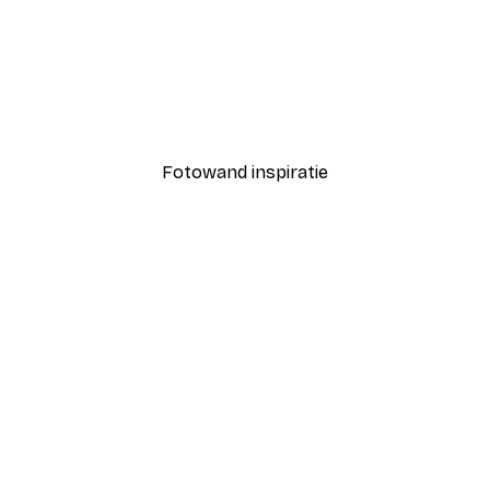
-40%*
streek Werveling Poster
Positano citroen poster
Vanaf € 7,77
€ 12,95
Fotowand inspiratie