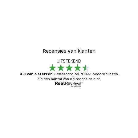
Recensies van klanten
UITSTEKEND
4.3 van 5 sterren
Gebaseerd op 70933 beoordelingen.
Zie een aantal van de recensies hier.
Geverifieerde koper
Recensies
van
Zeer tevreden
klanten
26 mei