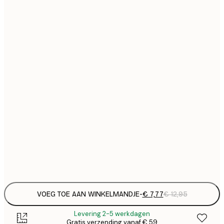
€
21x30 cm
€
€ 
30x40 cm
€
€ 
40x50 cm
€
€ 
50x70 cm
€
€ 
70x100 cm
€
€ 
100x150 cm
Frame
options
VOEG TOE AAN WINKELMANDJE
-
€ 7,77
€ 12,95
Levering 2-5 werkdagen
Gratis verzending vanaf € 59