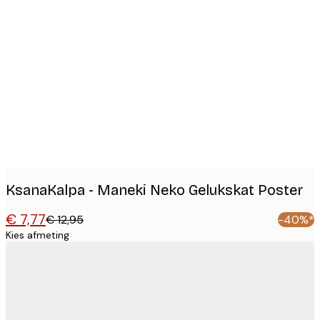
Product
images
KsanaKalpa - Maneki Neko Gelukskat Poster
€ 7,77
€ 12,95
-40%*
Kies afmeting