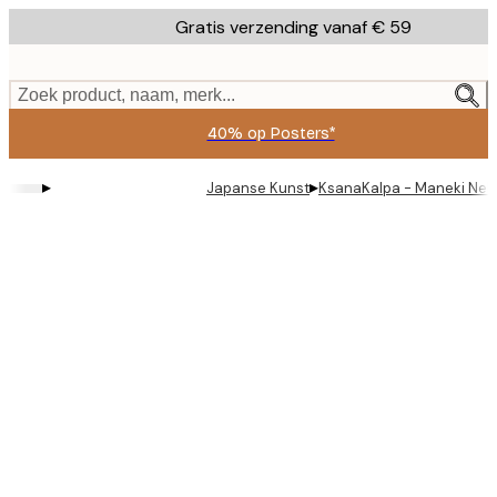
Skip
Gratis verzending vanaf € 59
to
main
content.
Zoek product, naam, merk...
40% op Posters*
▸
▸
Japanse Kunst
KsanaKalpa - Maneki Nek