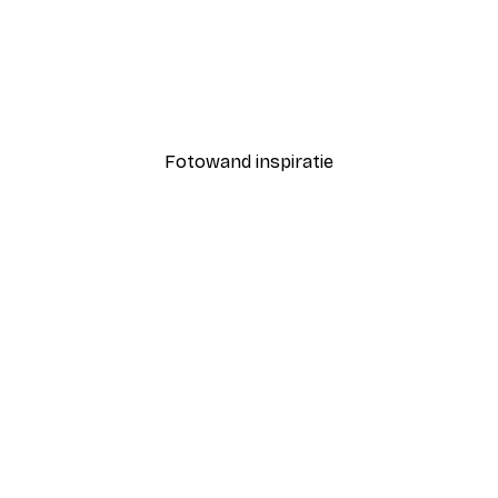
-40%*
pische Shit Poster
Treechild - La Dolce Vita 
Vanaf € 7,77
€ 12,95
Fotowand inspiratie