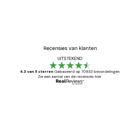
Recensies van klanten
UITSTEKEND
4.3 van 5 sterren
Gebaseerd op 70933 beoordelingen.
Zie een aantal van de recensies hier.
Geverifieerde koper
Recensies
van
Zeer tevreden
klanten
26 mei
Brenda W