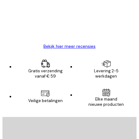
Zeer tevreden
klanten
26 mei
Brenda W
Bekijk hier meer recensies
Gratis verzending
Levering 2-5
vanaf € 59
werkdagen
Elke maand
Veilige betalingen
nieuwe producten