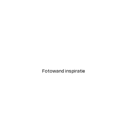
-30%*
sche Lijn Portret Poster
Emiliano Deificus - Abstr
Vanaf € 9,07
€ 12,95
Fotowand inspiratie