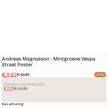
Product
images
Andreas Magnusson - Mintgroene Vespa
Straat Poster
€ 9,07
€ 12,95
-30%*
Activeer jouw ledenprijs
€ 7,77
€ 12,95
Kies afmeting