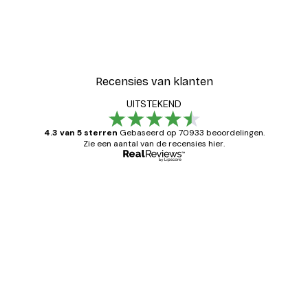
Recensies van klanten
UITSTEKEND
4.3 van 5 sterren
Gebaseerd op 70933 beoordelingen.
Zie een aantal van de recensies hier.
Geverifieerde koper
Recensies
van
Zeer tevreden
klanten
26 mei
Brenda W