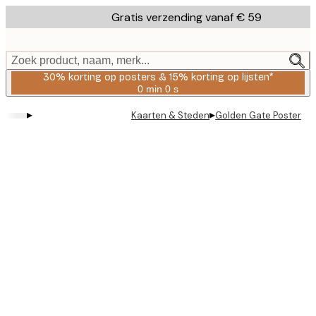
Skip
Gratis verzending vanaf € 59
to
main
content.
Zoek product, naam, merk...
30% korting op posters & 15% korting op lijsten*
0 min
0 s
Geldig
tot:
▸
▸
Kaarten & Steden
Golden Gate Poster
2026-
08-
06