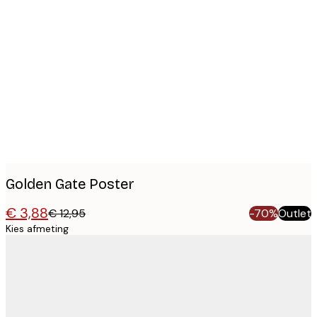
Product
images
Golden Gate Poster
€ 3,88
€ 12,95
-70%
Outlet
Kies afmeting