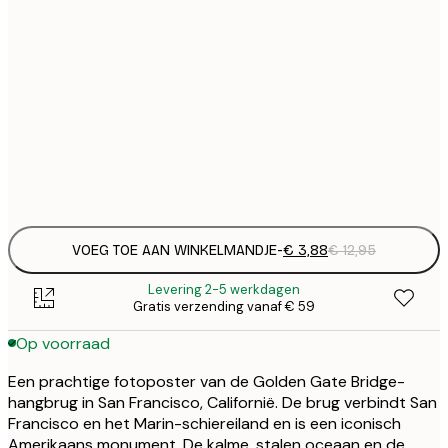
€
21x30 cm
€
€
30x40 cm
€
€
50x70 cm
€
Frame
options
VOEG TOE AAN WINKELMANDJE
-
€ 3,88
€ 12,95
Levering 2-5 werkdagen
Gratis verzending vanaf € 59
Op voorraad
Een prachtige fotoposter van de Golden Gate Bridge-
hangbrug in San Francisco, Californië. De brug verbindt San
Francisco en het Marin-schiereiland en is een iconisch
Amerikaans monument. De kalme, stalen oceaan en de