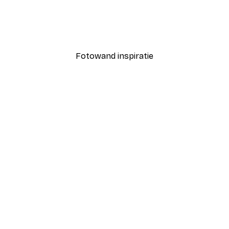
er No1 Poster
Manhattan Sunset Poste
Vanaf € 9,07
€ 12,95
Fotowand inspiratie