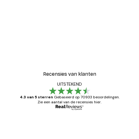
Recensies van klanten
UITSTEKEND
4.3 van 5 sterren
Gebaseerd op 70933 beoordelingen.
Zie een aantal van de recensies hier.
Geverifieerde koper
Recensies
van
Zeer tevreden