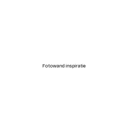
-30%*
e Zaal Poster
Espresso Poster
Vanaf € 9,07
€ 12,95
Fotowand inspiratie