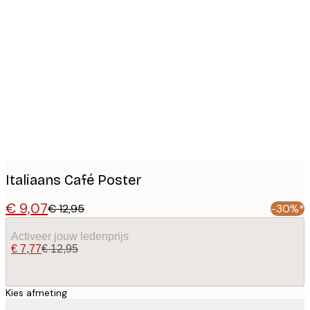
Product
images
Italiaans Café Poster
€ 9,07
€ 12,95
-30%*
Activeer jouw ledenprijs
€ 7,77
€ 12,95
Kies afmeting