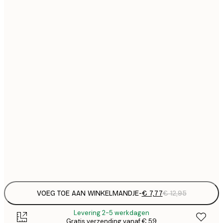
€
21x30 cm
€
€ 
30x40 cm
€
€ 
40x50 cm
€
€ 
50x70 cm
€
€ 
70x100 cm
€
€ 
100x150 cm
Frame
options
VOEG TOE AAN WINKELMANDJE
-
€ 7,77
€ 12,95
Levering 2-5 werkdagen
Gratis verzending vanaf € 59