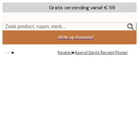
Skip
Gratis verzending vanaf € 59
to
main
content.
Zoek product, naam, merk...
40% op Posters*
▸
▸
Keuken
Aperol Spritz Recept Poster