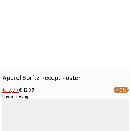
Product
images
Aperol Spritz Recept Poster
€ 7,77
€ 12,95
-40%*
Kies afmeting