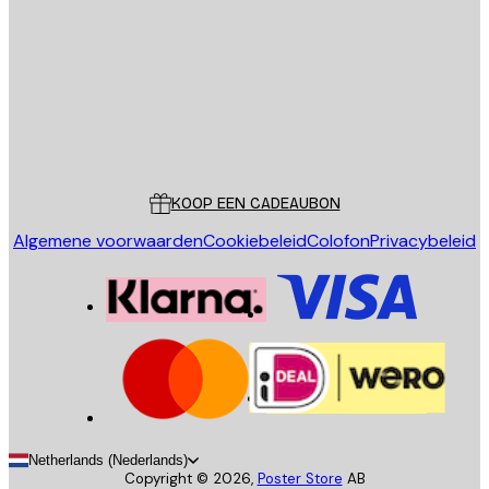
VERSTUUR
Store
Poster Store
Klantenservice
KOOP EEN CADEAUBON
Algemene voorwaarden
Cookiebeleid
Colofon
Privacybeleid
Netherlands (Nederlands)
Copyright ©
2026
,
Poster Store
AB