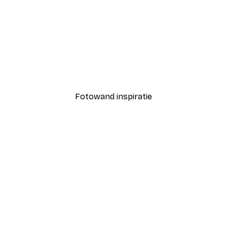
-40%*
Poster
Time to Relax Poster
Vanaf € 7,77
€ 12,95
Fotowand inspiratie