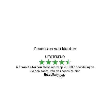
Recensies van klanten
UITSTEKEND
4.3 van 5 sterren
Gebaseerd op 70933 beoordelingen.
Zie een aantal van de recensies hier.
Geverifieerde koper
Recensies
van
Zeer tevreden
klanten