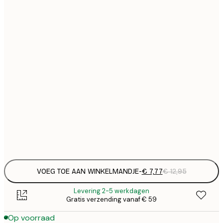
€
21x30 cm
€
€ 
30x40 cm
€
€ 
50x70 cm
€
€ 
70x100 cm
€
€ 
100x150 cm
Frame
options
VOEG TOE AAN WINKELMANDJE
-
€ 7,77
€ 12,95
Levering 2-5 werkdagen
Gratis verzending vanaf € 59
Op voorraad