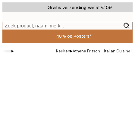
Skip
Gratis verzending vanaf € 59
to
main
content.
Zoek product, naam, merk...
40% op Posters*
▸
▸
Keuken
Athene Fritsch - Italian Cuisine D