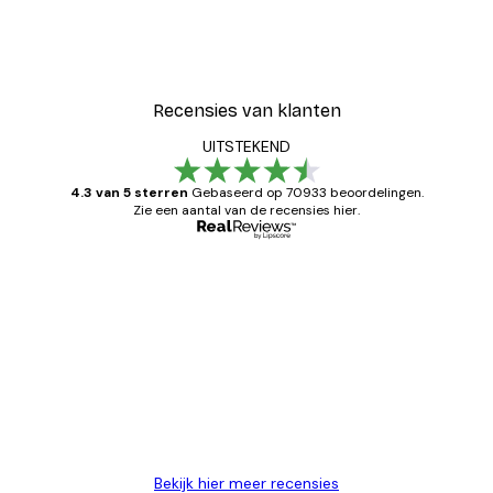
Recensies van klanten
UITSTEKEND
4.3 van 5 sterren
Gebaseerd op 70933 beoordelingen.
Zie een aantal van de recensies hier.
Geverifieerde koper
Recensies
van
Zeer tevreden
klanten
26 mei
Brenda W
Bekijk hier meer recensies