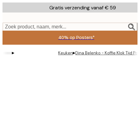
Skip
Gratis verzending vanaf € 59
to
main
content.
Zoek product, naam, merk...
40% op Posters*
▸
▸
Keuken
Dina Belenko - Koffie Klok Tijd Po