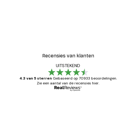
Recensies van klanten
UITSTEKEND
4.3 van 5 sterren
Gebaseerd op 70933 beoordelingen.
Zie een aantal van de recensies hier.
Geverifieerde koper
Recensies
van
Zeer tevreden
klanten