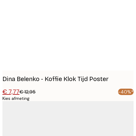
Product
images
Dina Belenko - Koffie Klok Tijd Poster
€ 7,77
€ 12,95
-40%*
Kies afmeting