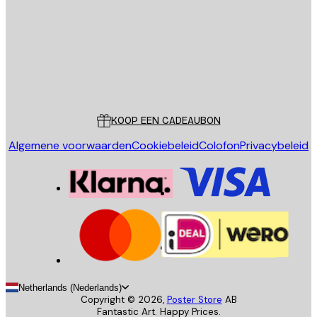
VERSTUUR
Store
Poster Store
Klantenservice
KOOP EEN CADEAUBON
Algemene voorwaarden
Cookiebeleid
Colofon
Privacybeleid
Netherlands (Nederlands)
Copyright ©
2026
,
Poster Store
AB
Fantastic Art. Happy Prices.