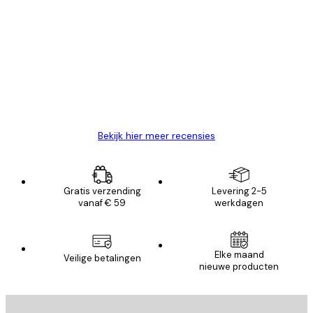
Geverifieerde koper
Recensies
van
Zeer tevreden
klanten
26 mei
Brenda W
Bekijk hier meer recensies
Gratis verzending
Levering 2-5
vanaf € 59
werkdagen
Elke maand
Veilige betalingen
nieuwe producten