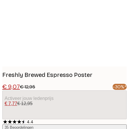
Product
images
Freshly Brewed Espresso Poster
€ 9,07
€ 12,95
-30%*
Activeer jouw ledenprijs
€ 7,77
€ 12,95
4.4
35
Beoordelingen