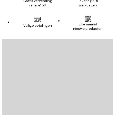
Gratis verzending
Levering 2-5
vanaf € 59
werkdagen
Elke maand
Veilige betalingen
nieuwe producten
E-mail
VERSTUUR
Store
Poster Store
Klantenservice