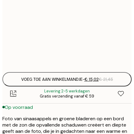
€ 
30x40 cm
€
Frame
options
VOEG TOE AAN WINKELMANDJE
-
€ 15,02
€ 21,45
Levering 2-5 werkdagen
Gratis verzending vanaf € 59
Op voorraad
Foto van sinaasappels en groene bladeren op een bord
met de zon die opvallende schaduwen creëert en diepte
geeft aan de foto, die je in gedachten naar een warme en