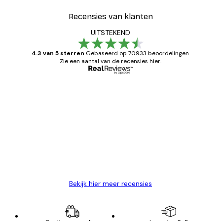
Recensies van klanten
UITSTEKEND
4.3 van 5 sterren
Gebaseerd op 70933 beoordelingen.
Zie een aantal van de recensies hier.
Geverifieerde koper
Recensies
van
Zeer tevreden
klanten
26 mei
Brenda W
Bekijk hier meer recensies