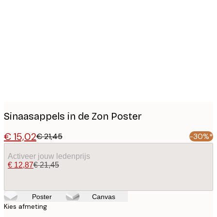
Product
images
Sinaasappels in de Zon Poster
€ 15,02
€ 21,45
-30%*
Activeer jouw ledenprijs
€ 12,87
€ 21,45
Poster
Canvas
Kies afmeting