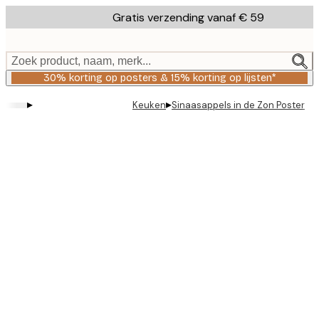
Skip
Gratis verzending vanaf € 59
to
main
content.
Zoek product, naam, merk...
30% korting op posters & 15% korting op lijsten*
▸
▸
Keuken
Sinaasappels in de Zon Poster