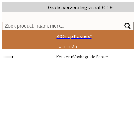
Skip
Gratis verzending vanaf € 59
to
main
content.
Zoek product, naam, merk...
40% op Posters*
0 min
0 s
Geldig
tot:
▸
▸
Keuken
Vaskeguide Poster
2026-
08-
09