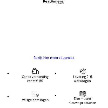
Geverifieerde koper
Recensies
van
Zeer tevreden
klanten
26 mei
Brenda W
Bekijk hier meer recensies
Gratis verzending
Levering 2-5
vanaf € 59
werkdagen
Elke maand
Veilige betalingen
nieuwe producten