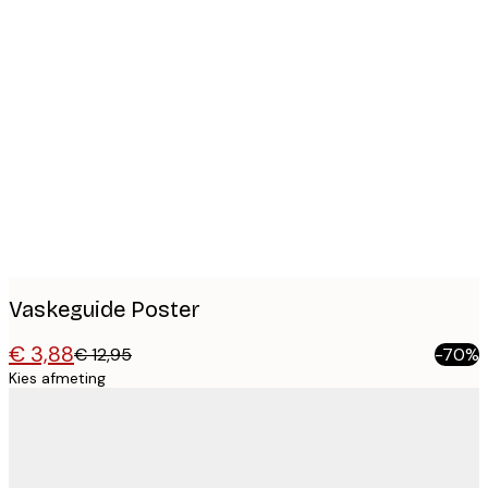
Product
images
Vaskeguide Poster
€ 3,88
€ 12,95
-70%
Kies afmeting