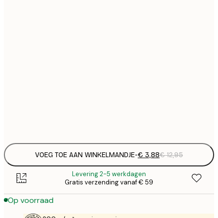
€
21x30 cm
€
€
30x40 cm
€
€
40x50 cm
€
€
50x70 cm
€
Frame
options
VOEG TOE AAN WINKELMANDJE
-
€ 3,88
€ 12,95
Levering 2-5 werkdagen
Gratis verzending vanaf € 59
Op voorraad