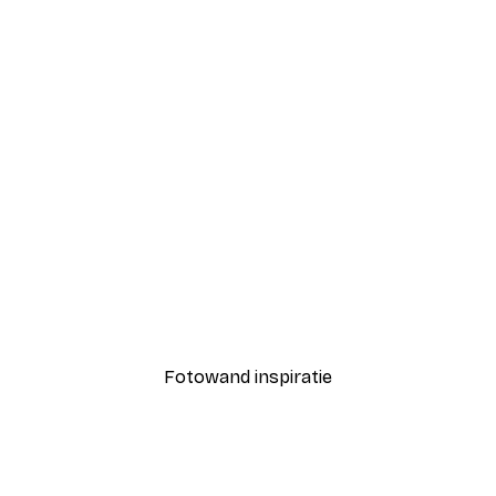
-40%*
Pictufy Studio III - Sprankelende Champagne Piramide Poster
Pippi Langkous Nr.3 Post
Vanaf € 7,77
€ 12,95
Fotowand inspiratie