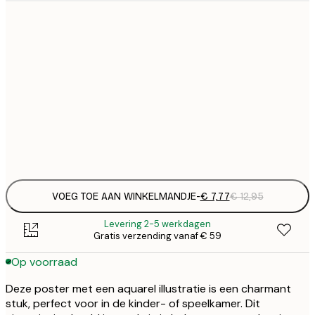
€
21x30 cm
€
€ 
30x40 cm
€
€ 
50x70 cm
€
Frame
options
VOEG TOE AAN WINKELMANDJE
-
€ 7,77
€ 12,95
Levering 2-5 werkdagen
Gratis verzending vanaf € 59
Op voorraad
Deze poster met een aquarel illustratie is een charmant
stuk, perfect voor in de kinder- of speelkamer. Dit