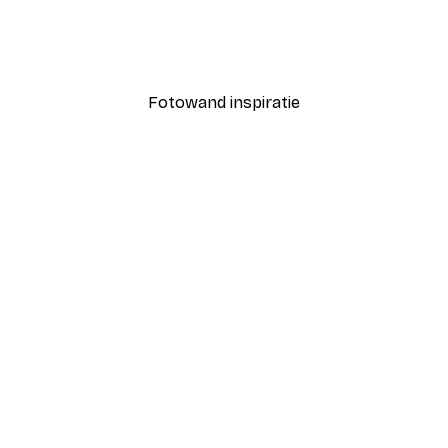
uur Poster
Friends Poster
Vanaf € 7,77
€ 12,95
Fotowand inspiratie