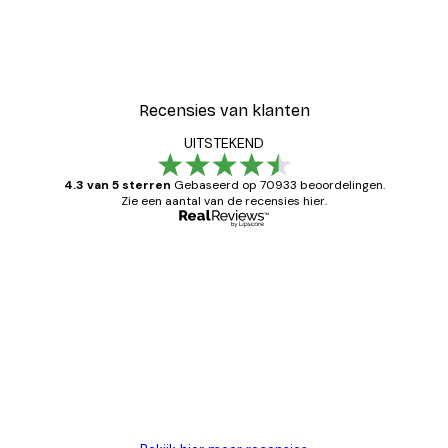
Recensies van klanten
UITSTEKEND
4.3 van 5 sterren
Gebaseerd op 70933 beoordelingen.
Zie een aantal van de recensies hier.
Geverifieerde koper
Recensies
van
Zeer tevreden
klanten
26 mei
Brenda W