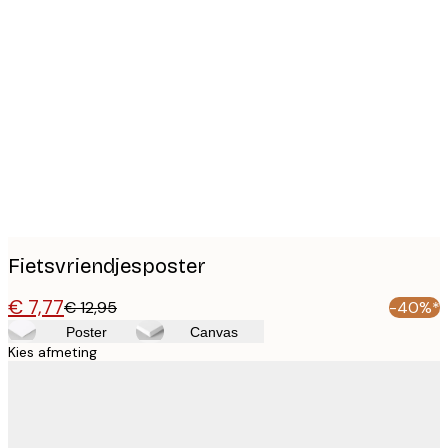
Product
images
Fietsvriendjesposter
€ 7,77
€ 12,95
-40%*
Poster
Canvas
Kies afmeting