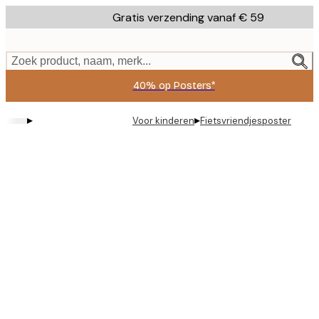
Skip
Gratis verzending vanaf € 59
to
main
content.
Zoek product, naam, merk...
40% op Posters*
▸
▸
Voor kinderen
Fietsvriendjesposter