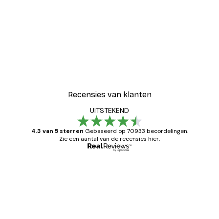
Recensies van klanten
UITSTEKEND
4.3 van 5 sterren
Gebaseerd op 70933 beoordelingen.
Zie een aantal van de recensies hier.
Geverifieerde koper
Recensies
van
Zeer tevreden
klanten