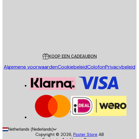
VERSTUUR
Store
Poster Store
Klantenservice
KOOP EEN CADEAUBON
Algemene voorwaarden
Cookiebeleid
Colofon
Privacybeleid
Netherlands (Nederlands)
Copyright ©
2026
,
Poster Store
AB