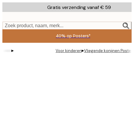
Skip
Gratis verzending vanaf € 59
to
main
content.
Zoek product, naam, merk...
40% op Posters*
▸
▸
Voor kinderen
Vliegende konijnen Poster