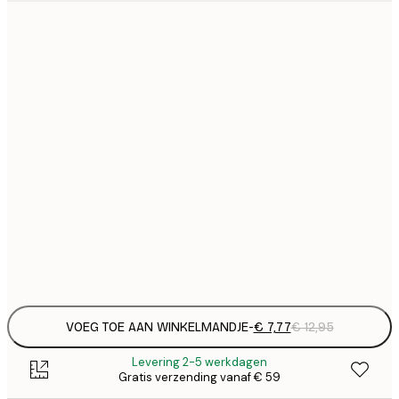
€
21x30 cm
€
€ 
30x40 cm
€
€ 
40x50 cm
€
€ 
50x50 cm
€
€ 
50x70 cm
€
Frame
options
VOEG TOE AAN WINKELMANDJE
-
€ 7,77
€ 12,95
Levering 2-5 werkdagen
Gratis verzending vanaf € 59