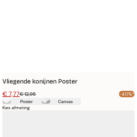
Product
images
Vliegende konijnen Poster
€ 7,77
€ 12,95
-40%*
Poster
Canvas
Kies afmeting