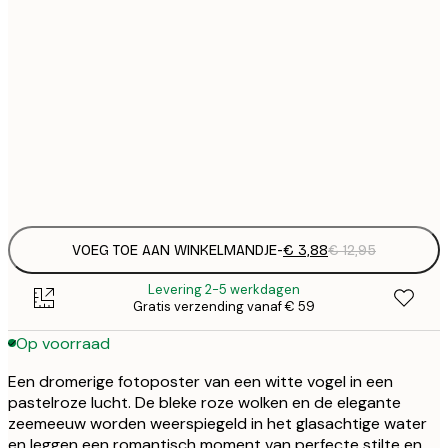
€
21x30 cm
€
€
30x40 cm
€
€
50x70 cm
€
Frame
options
VOEG TOE AAN WINKELMANDJE
-
€ 3,88
€ 12,95
Levering 2-5 werkdagen
Gratis verzending vanaf € 59
Op voorraad
Een dromerige fotoposter van een witte vogel in een
pastelroze lucht. De bleke roze wolken en de elegante
zeemeeuw worden weerspiegeld in het glasachtige water
en leggen een romantisch moment van perfecte stilte en