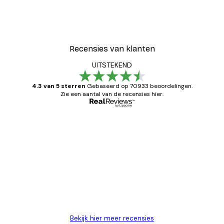
Recensies van klanten
UITSTEKEND
4.3 van 5 sterren
Gebaseerd op 70933 beoordelingen.
Zie een aantal van de recensies hier.
Geverifieerde koper
Recensies
van
Zeer tevreden
klanten
26 mei
Brenda W
Bekijk hier meer recensies