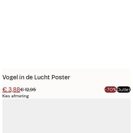
Product
images
Vogel in de Lucht Poster
€ 3,88
€ 12,95
-70%
Outlet
Kies afmeting