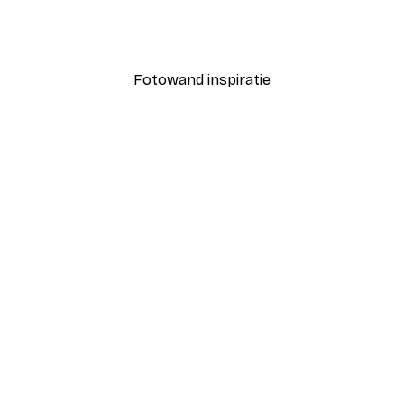
Yosemite Valley River Pos
Vanaf € 3,88
€ 12,95
Fotowand inspiratie