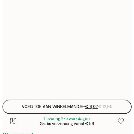
€
21x30 cm
€
€ 
30x40 cm
€
€ 
50x70 cm
€
Frame
options
VOEG TOE AAN WINKELMANDJE
-
€ 9,07
€ 12,95
Levering 2-5 werkdagen
Gratis verzending vanaf € 59