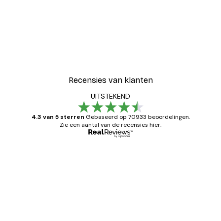
Recensies van klanten
UITSTEKEND
4.3 van 5 sterren
Gebaseerd op 70933 beoordelingen.
Zie een aantal van de recensies hier.
Geverifieerde koper
Recensies
van
Zeer tevreden
klanten
26 mei