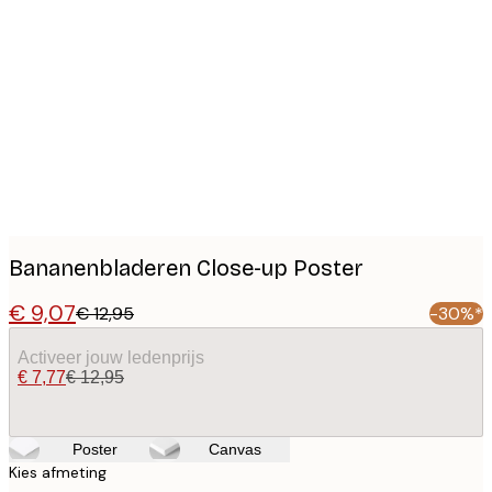
Product
images
Bananenbladeren Close-up Poster
€ 9,07
€ 12,95
-30%*
Activeer jouw ledenprijs
€ 7,77
€ 12,95
Poster
Canvas
Kies afmeting