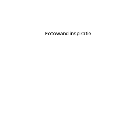
Coco Poster
Vanaf € 7,77
€ 12,95
Fotowand inspiratie