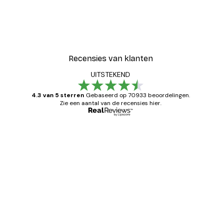
Recensies van klanten
UITSTEKEND
4.3 van 5 sterren
Gebaseerd op 70933 beoordelingen.
Zie een aantal van de recensies hier.
Geverifieerde koper
Recensies
van
Zeer tevreden
klanten
26 mei
Brenda W