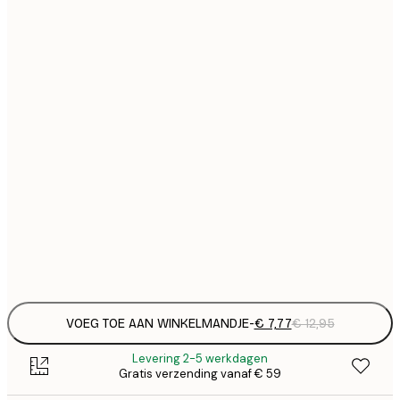
€
21x30 cm
€
€ 
30x40 cm
€
€ 
40x50 cm
€
€ 
50x50 cm
€
€ 
50x70 cm
€
Frame
options
VOEG TOE AAN WINKELMANDJE
-
€ 7,77
€ 12,95
Levering 2-5 werkdagen
Gratis verzending vanaf € 59