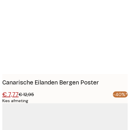
Product
images
Canarische Eilanden Bergen Poster
€ 7,77
€ 12,95
-40%*
Kies afmeting