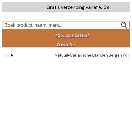
Skip
Gratis verzending vanaf € 59
to
main
content.
Zoek product, naam, merk...
40% op Posters*
0 min
0 s
Geldig
tot:
▸
▸
Natuur
Canarische Eilanden Bergen Post
2026-
08-
09