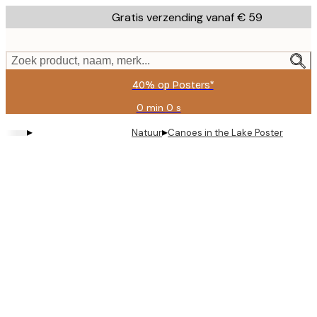
Skip
Gratis verzending vanaf € 59
to
main
content.
Zoek product, naam, merk...
40% op Posters*
0 min
0 s
Geldig
tot:
▸
▸
Natuur
Canoes in the Lake Poster
2026-
08-
09