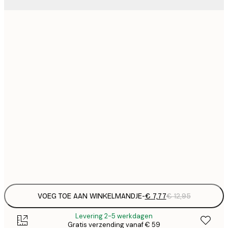
€
21x30 cm
€
€ 
30x40 cm
€
€ 
50x50 cm
€
€ 
50x70 cm
€
€ 
70x100 cm
€
Frame
options
VOEG TOE AAN WINKELMANDJE
-
€ 7,77
€ 12,95
Levering 2-5 werkdagen
Gratis verzending vanaf € 59