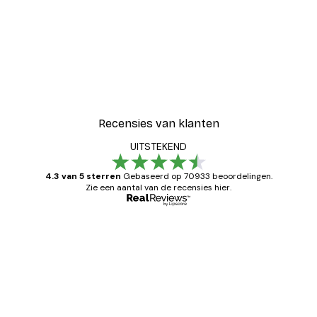
Recensies van klanten
UITSTEKEND
4.3 van 5 sterren
Gebaseerd op 70933 beoordelingen.
Zie een aantal van de recensies hier.
Geverifieerde koper
Recensies
van
Zeer tevreden
klanten