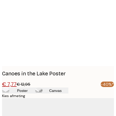
Product
images
Canoes in the Lake Poster
€ 7,77
€ 12,95
-40%*
Poster
Canvas
Kies afmeting