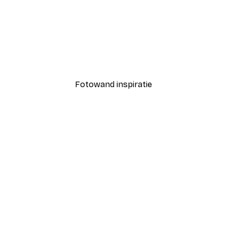
-40%*
e Poster
Tropische Golven Nr. 2 P
Vanaf € 12,87
€ 21,45
Fotowand inspiratie