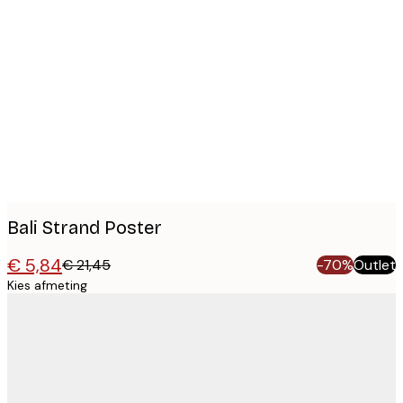
Product
images
Bali Strand Poster
€ 5,84
€ 21,45
-70%
Outlet
Kies afmeting