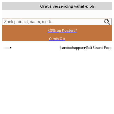
Skip
Gratis verzending vanaf € 59
to
main
content.
Zoek product, naam, merk...
40% op Posters*
0 min
0 s
Geldig
tot:
▸
▸
Landschappen
Bali Strand Poste
2026-
08-
09