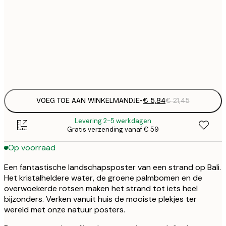
30x40 cm
€
€
50x70 cm
€
Frame
options
VOEG TOE AAN WINKELMANDJE
-
€ 5,84
€ 21,45
Levering 2-5 werkdagen
Gratis verzending vanaf € 59
Op voorraad
Een fantastische landschapsposter van een strand op Bali.
Het kristalheldere water, de groene palmbomen en de
overwoekerde rotsen maken het strand tot iets heel
bijzonders. Verken vanuit huis de mooiste plekjes ter
wereld met onze natuur posters.