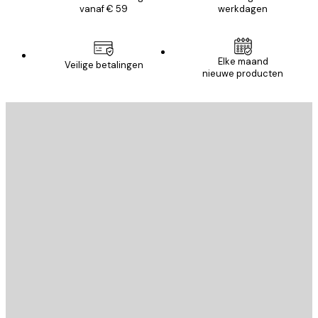
vanaf € 59
werkdagen
Elke maand
Veilige betalingen
nieuwe producten
E-mail
VERSTUUR
Store
Poster Store
Klantenservice