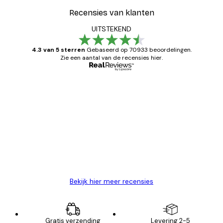
Recensies van klanten
UITSTEKEND
4.3 van 5 sterren
Gebaseerd op 70933 beoordelingen.
Zie een aantal van de recensies hier.
Geverifieerde koper
Recensies
van
Zeer tevreden
klanten
26 mei
Brenda W
Bekijk hier meer recensies
Gratis verzending
Levering 2-5